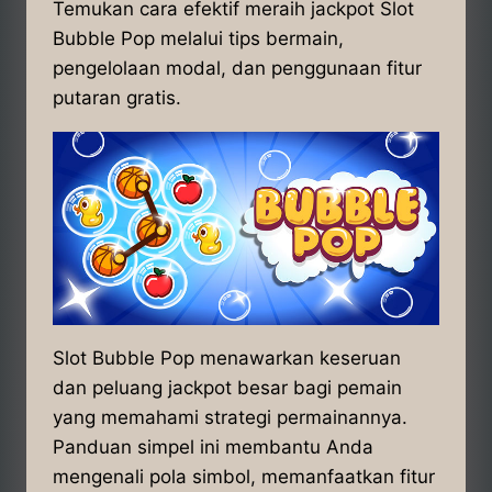
Temukan cara efektif meraih jackpot Slot
Bubble Pop melalui tips bermain,
pengelolaan modal, dan penggunaan fitur
putaran gratis.
Slot Bubble Pop menawarkan keseruan
dan peluang jackpot besar bagi pemain
yang memahami strategi permainannya.
Panduan simpel ini membantu Anda
mengenali pola simbol, memanfaatkan fitur