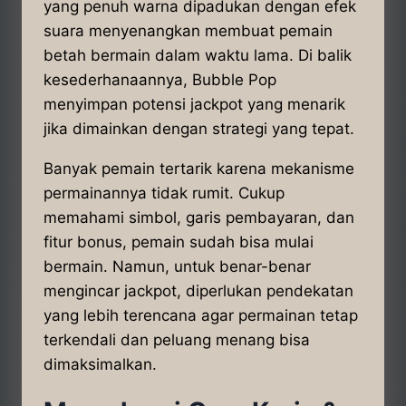
yang penuh warna dipadukan dengan efek
suara menyenangkan membuat pemain
betah bermain dalam waktu lama. Di balik
kesederhanaannya, Bubble Pop
menyimpan potensi jackpot yang menarik
jika dimainkan dengan strategi yang tepat.
Banyak pemain tertarik karena mekanisme
permainannya tidak rumit. Cukup
memahami simbol, garis pembayaran, dan
fitur bonus, pemain sudah bisa mulai
bermain. Namun, untuk benar-benar
mengincar jackpot, diperlukan pendekatan
yang lebih terencana agar permainan tetap
terkendali dan peluang menang bisa
dimaksimalkan.