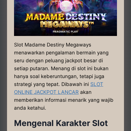
Slot Madame Destiny Megaways
menawarkan pengalaman bermain yang
seru dengan peluang jackpot besar di
setiap putaran. Menang di slot ini bukan
hanya soal keberuntungan, tetapi juga
strategi yang tepat. Dibawah ini
SLOT
ONLINE JACKPOT LANCAR
akan
memberikan informasi menarik yang wajib
anda ketahui.
Mengenal Karakter Slot