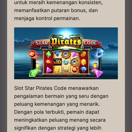
untuk meraih kemenangan konsisten,
memanfaatkan putaran bonus, dan
menjaga kontrol permainan.
Slot Star Pirates Code menawarkan
pengalaman bermain yang seru dengan
peluang kemenangan yang menarik.
Dengan pola terbukti, pemain dapat
meningkatkan peluang menang secara
signifikan dengan strategi yang lebih