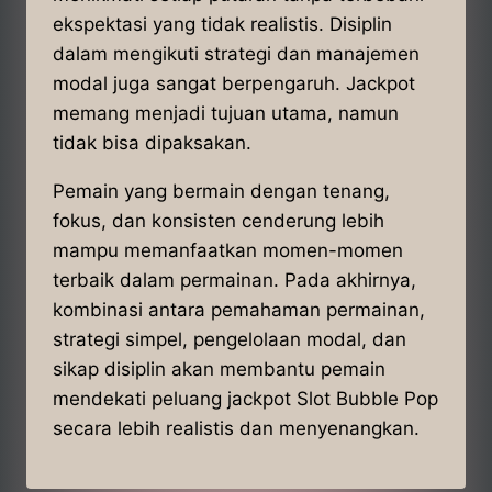
ekspektasi yang tidak realistis. Disiplin
dalam mengikuti strategi dan manajemen
modal juga sangat berpengaruh. Jackpot
memang menjadi tujuan utama, namun
tidak bisa dipaksakan.
Pemain yang bermain dengan tenang,
fokus, dan konsisten cenderung lebih
mampu memanfaatkan momen-momen
terbaik dalam permainan. Pada akhirnya,
kombinasi antara pemahaman permainan,
strategi simpel, pengelolaan modal, dan
sikap disiplin akan membantu pemain
mendekati peluang jackpot Slot Bubble Pop
secara lebih realistis dan menyenangkan.