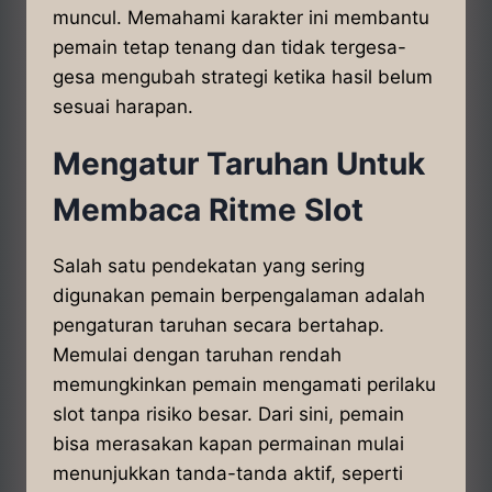
muncul. Memahami karakter ini membantu
pemain tetap tenang dan tidak tergesa-
gesa mengubah strategi ketika hasil belum
sesuai harapan.
Mengatur Taruhan Untuk
Membaca Ritme Slot
Salah satu pendekatan yang sering
digunakan pemain berpengalaman adalah
pengaturan taruhan secara bertahap.
Memulai dengan taruhan rendah
memungkinkan pemain mengamati perilaku
slot tanpa risiko besar. Dari sini, pemain
bisa merasakan kapan permainan mulai
menunjukkan tanda-tanda aktif, seperti