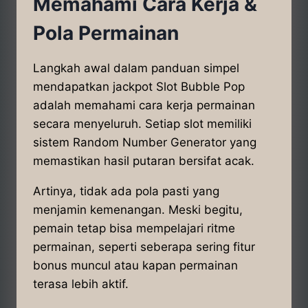
Memahami Cara Kerja &
Pola Permainan
Langkah awal dalam panduan simpel
mendapatkan jackpot Slot Bubble Pop
adalah memahami cara kerja permainan
secara menyeluruh. Setiap slot memiliki
sistem Random Number Generator yang
memastikan hasil putaran bersifat acak.
Artinya, tidak ada pola pasti yang
menjamin kemenangan. Meski begitu,
pemain tetap bisa mempelajari ritme
permainan, seperti seberapa sering fitur
bonus muncul atau kapan permainan
terasa lebih aktif.