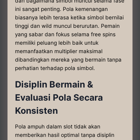
dan bagaimana simbol muncul selama fase
ini sangat penting. Pola kemenangan
biasanya lebih terasa ketika simbol bernilai
tinggi dan wild muncul berurutan. Pemain
yang sabar dan fokus selama free spins
memiliki peluang lebih baik untuk
memanfaatkan multiplier maksimal
dibandingkan mereka yang bermain tanpa
perhatian terhadap pola simbol.
Disiplin Bermain &
Evaluasi Pola Secara
Konsisten
Pola ampuh dalam slot tidak akan
memberikan hasil optimal tanpa disiplin