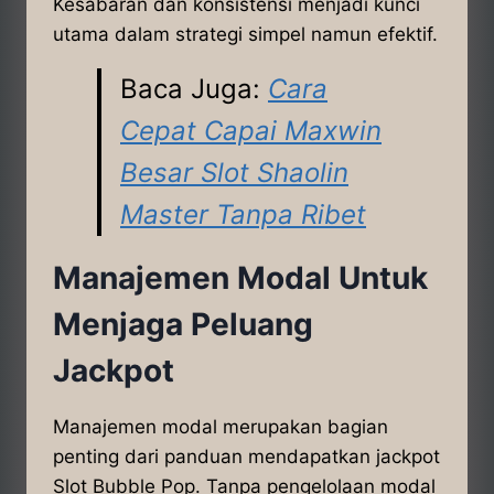
Kesabaran dan konsistensi menjadi kunci
utama dalam strategi simpel namun efektif.
Baca Juga:
Cara
Cepat Capai Maxwin
Besar Slot Shaolin
Master Tanpa Ribet
Manajemen Modal Untuk
Menjaga Peluang
Jackpot
Manajemen modal merupakan bagian
penting dari panduan mendapatkan jackpot
Slot Bubble Pop. Tanpa pengelolaan modal