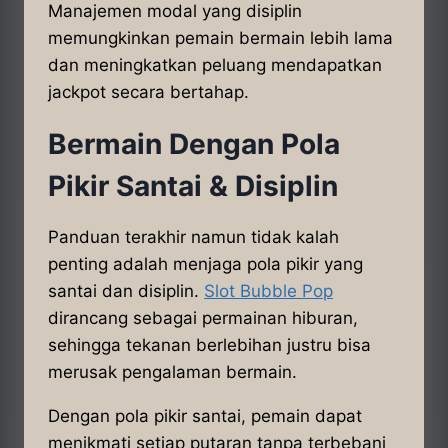
Manajemen modal yang disiplin
memungkinkan pemain bermain lebih lama
dan meningkatkan peluang mendapatkan
jackpot secara bertahap.
Bermain Dengan Pola
Pikir Santai & Disiplin
Panduan terakhir namun tidak kalah
penting adalah menjaga pola pikir yang
santai dan disiplin.
Slot Bubble Pop
dirancang sebagai permainan hiburan,
sehingga tekanan berlebihan justru bisa
merusak pengalaman bermain.
Dengan pola pikir santai, pemain dapat
menikmati setiap putaran tanpa terbebani