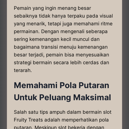
Pemain yang ingin menang besar
sebaiknya tidak hanya terpaku pada visual
yang menarik, tetapi juga memahami ritme
permainan. Dengan mengenali seberapa
sering kemenangan kecil muncul dan
bagaimana transisi menuju kemenangan
besar terjadi, pemain bisa menyesuaikan
strategi bermain secara lebih cerdas dan
terarah.
Memahami Pola Putaran
Untuk Peluang Maksimal
Salah satu tips ampuh dalam bermain slot
Fruity Treats adalah memperhatikan pola
putaran. Meskipun slot bekerja dengan