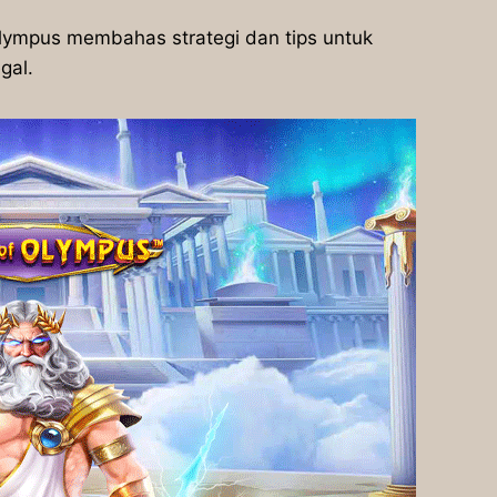
lympus membahas strategi dan tips untuk
gal.