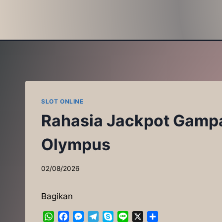
Skip
to
content
SLOT ONLINE
Rahasia Jackpot Gampan
Olympus
02/08/2026
Bagikan
W
F
M
T
S
L
X
S