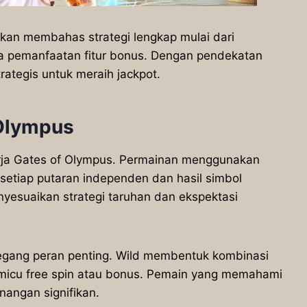
kan membahas strategi lengkap mulai dari
ga pemanfaatan fitur bonus. Dengan pendekatan
rategis untuk meraih jackpot.
 Olympus
ja Gates of Olympus. Permainan menggunakan
etiap putaran independen dan hasil simbol
esuaikan strategi taruhan dan ekspektasi
megang peran penting. Wild membentuk kombinasi
micu free spin atau bonus. Pemain yang memahami
nangan signifikan.