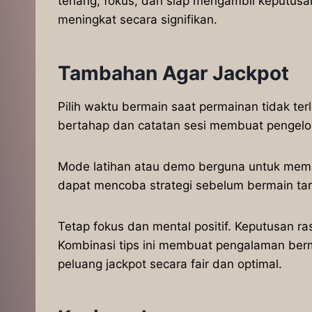
tenang, fokus, dan siap mengambil keputusa
meningkat secara signifikan.
Tambahan Agar Jackpot
Pilih waktu bermain saat permainan tidak ter
bertahap dan catatan sesi membuat pengelola
Mode latihan atau demo berguna untuk mem
dapat mencoba strategi sebelum bermain tar
Tetap fokus dan mental positif. Keputusan r
Kombinasi tips ini membuat pengalaman ber
peluang jackpot secara fair dan optimal.