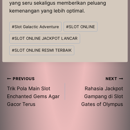
yang seru sekaligus memberikan peluang
kemenangan yang lebih optimal.
Post
#
Slot Galactic Adventure
#
SLOT ONLINE
Tags:
#
SLOT ONLINE JACKPOT LANCAR
#
SLOT ONLINE RESMI TERBAIK
Post
PREVIOUS
NEXT
Trik Pola Main Slot
Rahasia Jackpot
navigation
Enchanted Gems Agar
Gampang di Slot
Gacor Terus
Gates of Olympus