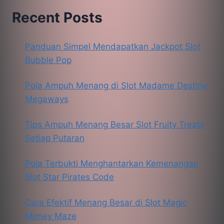
Recent Posts
Panduan Simpel Mendapatkan Jackpot Slot
Bubble Pop
Pola Ampuh Menang di Slot Madame Destiny
Megaways
Tips Ampuh Menang Besar Slot Fruity Treats
Setiap Putaran
Pola Terbukti Menghantarkan Kemenangan
Slot Star Pirates Code
Cara Efektif Menang Besar di Slot Magic
Money Maze