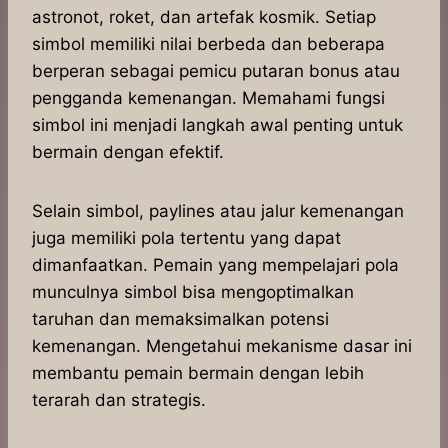
astronot, roket, dan artefak kosmik. Setiap
simbol memiliki nilai berbeda dan beberapa
berperan sebagai pemicu putaran bonus atau
pengganda kemenangan. Memahami fungsi
simbol ini menjadi langkah awal penting untuk
bermain dengan efektif.
Selain simbol, paylines atau jalur kemenangan
juga memiliki pola tertentu yang dapat
dimanfaatkan. Pemain yang mempelajari pola
munculnya simbol bisa mengoptimalkan
taruhan dan memaksimalkan potensi
kemenangan. Mengetahui mekanisme dasar ini
membantu pemain bermain dengan lebih
terarah dan strategis.