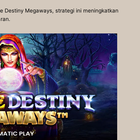
Destiny Megaways, strategi ini meningkatkan
ran.