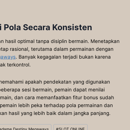
i Pola Secara Konsisten
 hasil optimal tanpa disiplin bermain. Menetapkan
ap rasional, terutama dalam permainan dengan
gaways
. Banyak kegagalan terjadi bukan karena
ak terkontrol.
uk memahami apakah pendekatan yang digunakan
beberapa sesi bermain, pemain dapat menilai
ermain, dan cara memanfaatkan fitur bonus sudah
 pemain lebih peka terhadap pola permainan dan
 hasil yang lebih baik dalam jangka panjang.
Madame Destiny Megaways
#
SLOT ONLINE