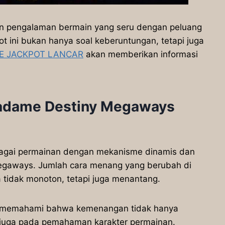
 pengalaman bermain yang seru dengan peluang
lot ini bukan hanya soal keberuntungan, tetapi juga
E JACKPOT LANCAR
akan memberikan informasi
Madame Destiny Megaways
agai permainan dengan mekanisme dinamis dan
egaways. Jumlah cara menang yang berubah di
 tidak monoton, tetapi juga menantang.
rlu memahami bahwa kemenangan tidak hanya
 juga pada pemahaman karakter permainan.