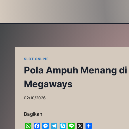
Skip
to
content
SLOT ONLINE
Pola Ampuh Menang di
Megaways
02/10/2026
Bagikan
W
F
M
T
S
L
X
S