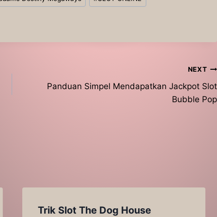
NEXT
Panduan Simpel Mendapatkan Jackpot Slot
Bubble Pop
Trik Slot The Dog House