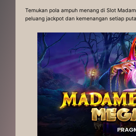
h
a
e
e
k
i
h
a
c
s
l
y
n
a
Temukan pola ampuh menang di Slot Madame 
t
e
s
e
p
e
r
peluang jackpot dan kemenangan setiap puta
s
b
e
g
e
e
A
o
n
r
p
o
g
a
p
k
e
m
r