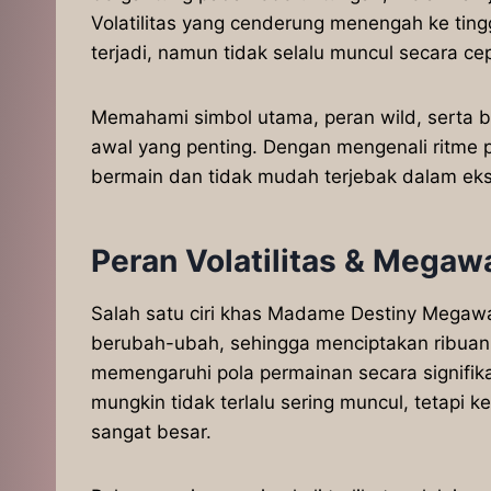
Volatilitas yang cenderung menengah ke ti
terjadi, namun tidak selalu muncul secara ce
Memahami simbol utama, peran wild, serta 
awal yang penting. Dengan mengenali ritme
bermain dan tidak mudah terjebak dalam eks
Peran Volatilitas & Mega
Salah satu ciri khas Madame Destiny Megaw
berubah-ubah, sehingga menciptakan ribuan
memengaruhi pola permainan secara signifika
mungkin tidak terlalu sering muncul, tetapi k
sangat besar.