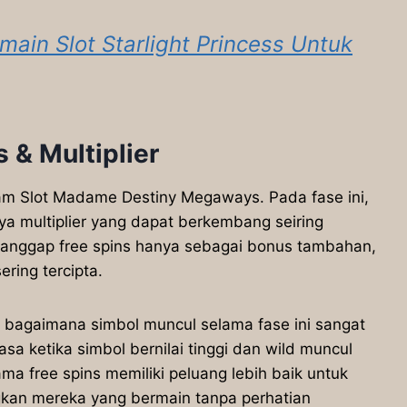
main Slot Starlight Princess Untuk
& Multiplier
lam Slot Madame Destiny Megaways. Pada fase ini,
 multiplier yang dapat berkembang seiring
nggap free spins hanya sebagai bonus tambahan,
ering tercipta.
 bagaimana simbol muncul selama fase ini sangat
sa ketika simbol bernilai tinggi dan wild muncul
ma free spins memiliki peluang lebih baik untuk
gkan mereka yang bermain tanpa perhatian