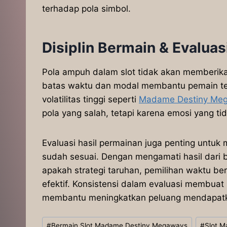
terhadap pola simbol.
Disiplin Bermain & Evaluas
Pola ampuh dalam slot tidak akan memberikan
batas waktu dan modal membantu pemain tet
volatilitas tinggi seperti
Madame Destiny Me
pola yang salah, tetapi karena emosi yang tid
Evaluasi hasil permainan juga penting unt
sudah sesuai. Dengan mengamati hasil dari 
apakah strategi taruhan, pemilihan waktu b
efektif. Konsistensi dalam evaluasi membuat
membantu meningkatkan peluang mendapatkan
Post
#
Bermain Slot Madame Destiny Megaways
#
Slot 