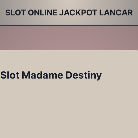
SLOT ONLINE JACKPOT LANCAR
 Slot Madame Destiny