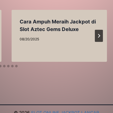
Cara Ampuh Meraih Jackpot di
Slot Aztec Gems Deluxe
08/20/2025
© 2026
SLOT ONLINE JACKPOT LANCAR