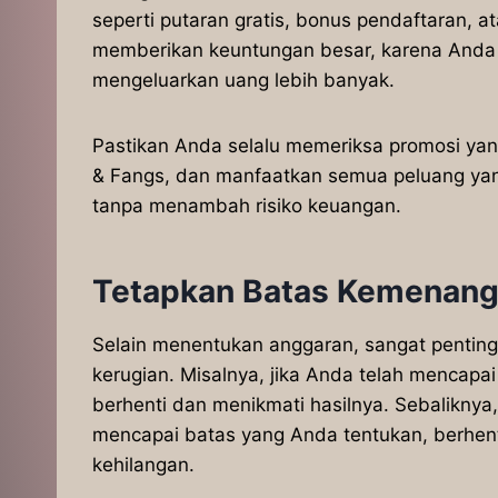
seperti putaran gratis, bonus pendaftaran, 
memberikan keuntungan besar, karena Anda 
mengeluarkan uang lebih banyak.
Pastikan Anda selalu memeriksa promosi yan
& Fangs, dan manfaatkan semua peluang ya
tanpa menambah risiko keuangan.
Tetapkan Batas Kemenang
Selain menentukan anggaran, sangat penti
kerugian. Misalnya, jika Anda telah mencapa
berhenti dan menikmati hasilnya. Sebaliknya
mencapai batas yang Anda tentukan, berhent
kehilangan.