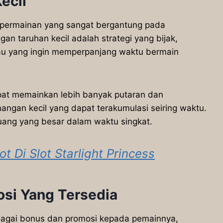
ecil
 permainan yang sangat bergantung pada
an taruhan kecil adalah strategi yang bijak,
au yang ingin memperpanjang waktu bermain
pat memainkan lebih banyak putaran dan
gan kecil yang dapat terakumulasi seiring waktu.
 uang yang besar dalam waktu singkat.
t Di Slot Starlight Princess
si Yang Tersedia
bagai bonus dan promosi kepada pemainnya,