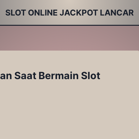
SLOT ONLINE JACKPOT LANCAR
an Saat Bermain Slot