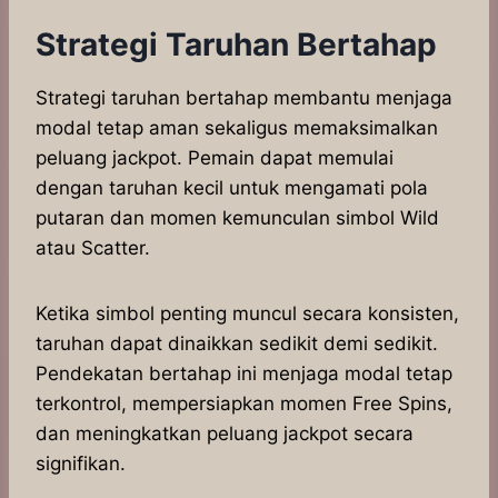
Strategi Taruhan Bertahap
Strategi taruhan bertahap membantu menjaga
modal tetap aman sekaligus memaksimalkan
peluang jackpot. Pemain dapat memulai
dengan taruhan kecil untuk mengamati pola
putaran dan momen kemunculan simbol Wild
atau Scatter.
Ketika simbol penting muncul secara konsisten,
taruhan dapat dinaikkan sedikit demi sedikit.
Pendekatan bertahap ini menjaga modal tetap
terkontrol, mempersiapkan momen Free Spins,
dan meningkatkan peluang jackpot secara
signifikan.