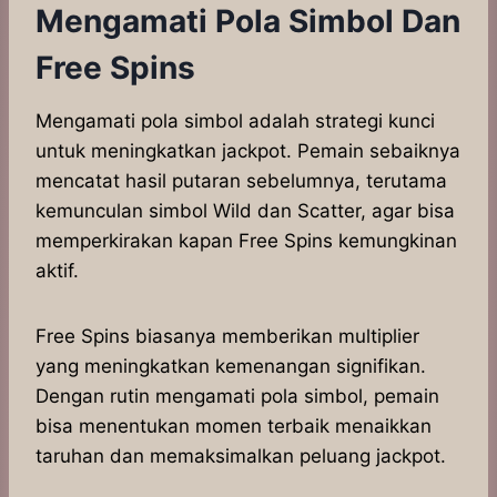
Mengamati Pola Simbol Dan
Free Spins
Mengamati pola simbol adalah strategi kunci
untuk meningkatkan jackpot. Pemain sebaiknya
mencatat hasil putaran sebelumnya, terutama
kemunculan simbol Wild dan Scatter, agar bisa
memperkirakan kapan Free Spins kemungkinan
aktif.
Free Spins biasanya memberikan multiplier
yang meningkatkan kemenangan signifikan.
Dengan rutin mengamati pola simbol, pemain
bisa menentukan momen terbaik menaikkan
taruhan dan memaksimalkan peluang jackpot.