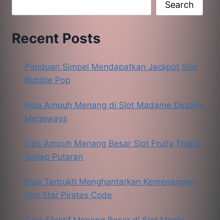
Search
Recent Posts
Panduan Simpel Mendapatkan Jackpot Slot
Bubble Pop
Pola Ampuh Menang di Slot Madame Destiny
Megaways
Tips Ampuh Menang Besar Slot Fruity Treats
Setiap Putaran
Pola Terbukti Menghantarkan Kemenangan
Slot Star Pirates Code
Cara Efektif Menang Besar di Slot Magic