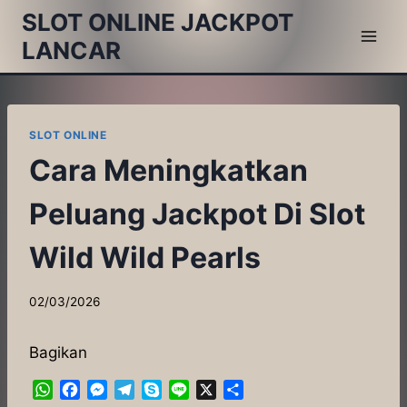
Skip
SLOT ONLINE JACKPOT
to
LANCAR
content
SLOT ONLINE
Cara Meningkatkan
Peluang Jackpot Di Slot
Wild Wild Pearls
02/03/2026
Bagikan
W
F
M
T
S
L
X
S