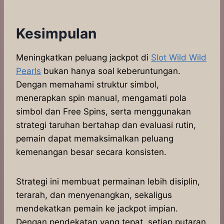
Kesimpulan
Meningkatkan peluang jackpot di
Slot Wild Wild
Pearls
bukan hanya soal keberuntungan.
Dengan memahami struktur simbol,
menerapkan spin manual, mengamati pola
simbol dan Free Spins, serta menggunakan
strategi taruhan bertahap dan evaluasi rutin,
pemain dapat memaksimalkan peluang
kemenangan besar secara konsisten.
Strategi ini membuat permainan lebih disiplin,
terarah, dan menyenangkan, sekaligus
mendekatkan pemain ke jackpot impian.
Dengan pendekatan yang tepat, setiap putaran