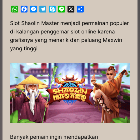
W
F
M
T
S
L
X
S
h
a
e
e
k
i
h
a
c
s
l
y
n
a
Slot Shaolin Master menjadi permainan populer
t
e
s
e
p
e
r
di kalangan penggemar slot online karena
s
b
e
g
e
e
grafisnya yang menarik dan peluang Maxwin
A
o
n
r
yang tinggi.
p
o
g
a
p
k
e
m
r
Banyak pemain ingin mendapatkan