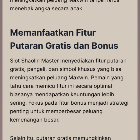
meningkatkan peluang Maxwin tanpa harus
menebak angka secara acak.
Memanfaatkan Fitur
Putaran Gratis dan Bonus
Slot Shaolin Master menyediakan fitur putaran
gratis, pengali, dan simbol khusus yang bisa
meningkatkan peluang Maxwin. Pemain yang
tahu cara memicu fitur ini secara optimal
biasanya mendapatkan keuntungan lebih
sering. Fokus pada fitur bonus menjadi strategi
penting untuk memperbesar peluang
kemenangan besar.
Selain itu, putaran gratis memungkinkan