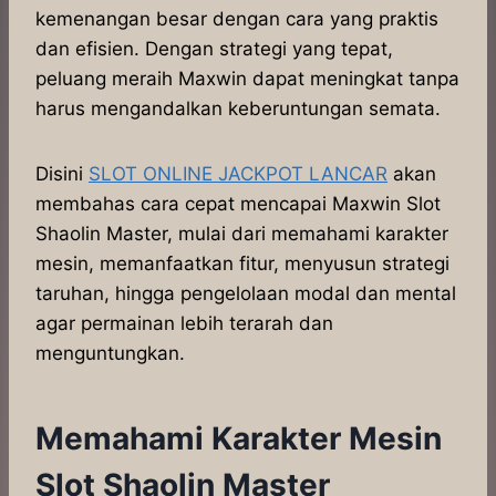
kemenangan besar dengan cara yang praktis
dan efisien. Dengan strategi yang tepat,
peluang meraih Maxwin dapat meningkat tanpa
harus mengandalkan keberuntungan semata.
Disini
SLOT ONLINE JACKPOT LANCAR
akan
membahas cara cepat mencapai Maxwin Slot
Shaolin Master, mulai dari memahami karakter
mesin, memanfaatkan fitur, menyusun strategi
taruhan, hingga pengelolaan modal dan mental
agar permainan lebih terarah dan
menguntungkan.
Memahami Karakter Mesin
Slot Shaolin Master