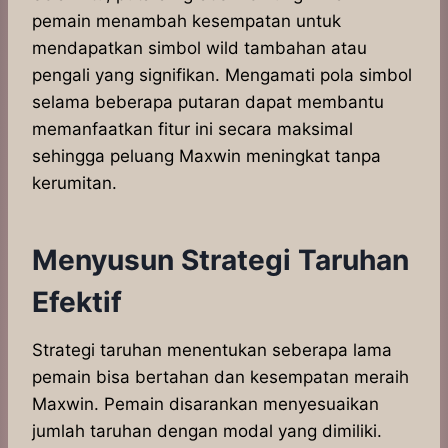
pemain menambah kesempatan untuk
mendapatkan simbol wild tambahan atau
pengali yang signifikan. Mengamati pola simbol
selama beberapa putaran dapat membantu
memanfaatkan fitur ini secara maksimal
sehingga peluang Maxwin meningkat tanpa
kerumitan.
Menyusun Strategi Taruhan
Efektif
Strategi taruhan menentukan seberapa lama
pemain bisa bertahan dan kesempatan meraih
Maxwin. Pemain disarankan menyesuaikan
jumlah taruhan dengan modal yang dimiliki.