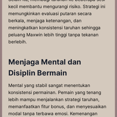
kecil membantu mengurangi risiko. Strategi ini
memungkinkan evaluasi putaran secara
berkala, menjaga ketenangan, dan
meningkatkan konsistensi taruhan sehingga
peluang Maxwin lebih tinggi tanpa tekanan
berlebih.
Menjaga Mental dan
Disiplin Bermain
Mental yang stabil sangat menentukan
konsistensi permainan. Pemain yang tenang
lebih mampu menjalankan strategi taruhan,
memanfaatkan fitur bonus, dan menyesuaikan
modal tanpa terbawa emosi. Kemenangan