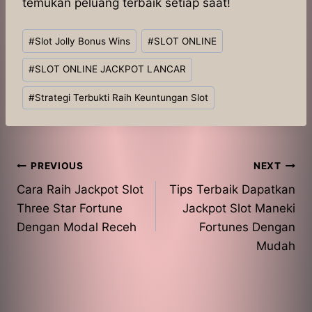
temukan peluang terbaik setiap saat!
Post
#
Slot Jolly Bonus Wins
#
SLOT ONLINE
Tags:
#
SLOT ONLINE JACKPOT LANCAR
#
Strategi Terbukti Raih Keuntungan Slot
Post
PREVIOUS
NEXT
Cara Raih Jackpot Slot
Tips Terbaik Dapatkan
navigation
Three Star Fortune
Jackpot Slot Maneki
Dengan Modal Receh
Fortunes Dengan
Mudah