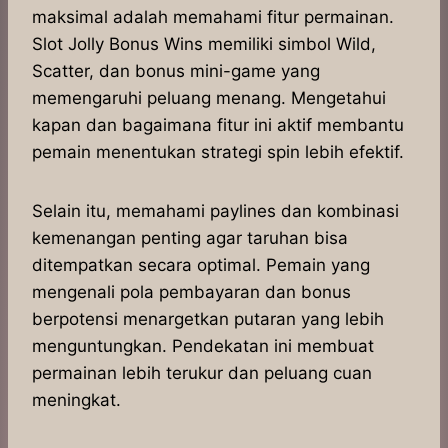
maksimal adalah memahami fitur permainan.
Slot Jolly Bonus Wins memiliki simbol Wild,
Scatter, dan bonus mini-game yang
memengaruhi peluang menang. Mengetahui
kapan dan bagaimana fitur ini aktif membantu
pemain menentukan strategi spin lebih efektif.
Selain itu, memahami paylines dan kombinasi
kemenangan penting agar taruhan bisa
ditempatkan secara optimal. Pemain yang
mengenali pola pembayaran dan bonus
berpotensi menargetkan putaran yang lebih
menguntungkan. Pendekatan ini membuat
permainan lebih terukur dan peluang cuan
meningkat.