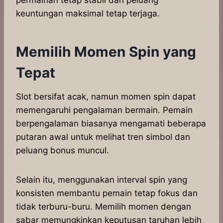
permainan tetap stabil dan peluang
keuntungan maksimal tetap terjaga.
Memilih Momen Spin yang
Tepat
Slot bersifat acak, namun momen spin dapat
memengaruhi pengalaman bermain. Pemain
berpengalaman biasanya mengamati beberapa
putaran awal untuk melihat tren simbol dan
peluang bonus muncul.
Selain itu, menggunakan interval spin yang
konsisten membantu pemain tetap fokus dan
tidak terburu-buru. Memilih momen dengan
sabar memungkinkan keputusan taruhan lebih