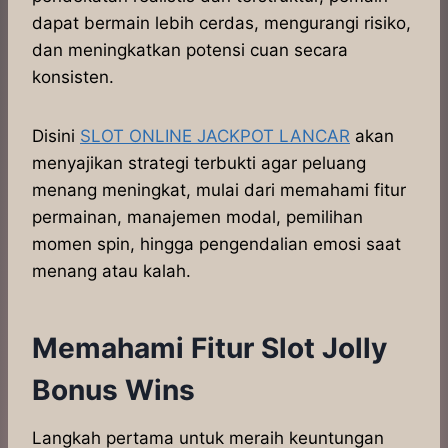
dapat bermain lebih cerdas, mengurangi risiko,
dan meningkatkan potensi cuan secara
konsisten.
Disini
SLOT ONLINE JACKPOT LANCAR
akan
menyajikan strategi terbukti agar peluang
menang meningkat, mulai dari memahami fitur
permainan, manajemen modal, pemilihan
momen spin, hingga pengendalian emosi saat
menang atau kalah.
Memahami Fitur Slot Jolly
Bonus Wins
Langkah pertama untuk meraih keuntungan