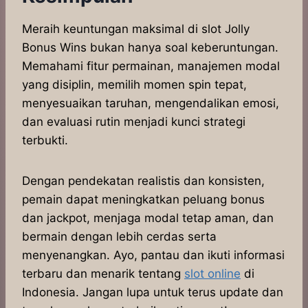
Meraih keuntungan maksimal di slot Jolly
Bonus Wins bukan hanya soal keberuntungan.
Memahami fitur permainan, manajemen modal
yang disiplin, memilih momen spin tepat,
menyesuaikan taruhan, mengendalikan emosi,
dan evaluasi rutin menjadi kunci strategi
terbukti.
Dengan pendekatan realistis dan konsisten,
pemain dapat meningkatkan peluang bonus
dan jackpot, menjaga modal tetap aman, dan
bermain dengan lebih cerdas serta
menyenangkan. Ayo, pantau dan ikuti informasi
terbaru dan menarik tentang
slot online
di
Indonesia. Jangan lupa untuk terus update dan