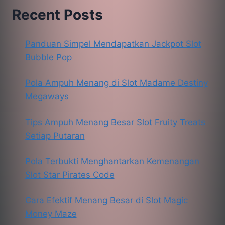
Recent Posts
Panduan Simpel Mendapatkan Jackpot Slot
Bubble Pop
Pola Ampuh Menang di Slot Madame Destiny
Megaways
Tips Ampuh Menang Besar Slot Fruity Treats
Setiap Putaran
Pola Terbukti Menghantarkan Kemenangan
Slot Star Pirates Code
Cara Efektif Menang Besar di Slot Magic
Money Maze