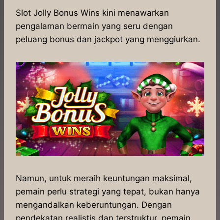
h
a
e
e
k
i
h
a
c
s
l
y
n
a
Slot Jolly Bonus Wins kini menawarkan
t
e
s
e
p
e
r
pengalaman bermain yang seru dengan
s
b
e
g
e
e
peluang bonus dan jackpot yang menggiurkan.
A
o
n
r
p
o
g
a
p
k
e
m
r
Namun, untuk meraih keuntungan maksimal,
pemain perlu strategi yang tepat, bukan hanya
mengandalkan keberuntungan. Dengan
pendekatan realistis dan terstruktur, pemain