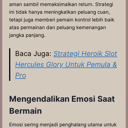
aman sambil memaksimalkan return. Strategi
ini tidak hanya meningkatkan peluang cuan,
tetapi juga memberi pemain kontrol lebih baik
atas permainan dan peluang kemenangan
jangka panjang.
Baca Juga:
Strategi Heroik Slot
Hercules Glory Untuk Pemula &
Pro
Mengendalikan Emosi Saat
Bermain
Emosi sering menjadi penghalang utama untuk