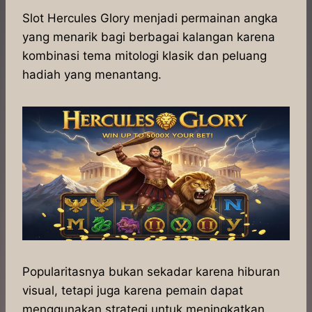
h
a
e
e
k
i
h
a
c
s
l
y
n
a
Slot Hercules Glory menjadi permainan angka
t
e
s
e
p
e
r
yang menarik bagi berbagai kalangan karena
s
b
e
g
e
e
kombinasi tema mitologi klasik dan peluang
A
o
n
r
hadiah yang menantang.
p
o
g
a
p
k
e
m
r
Popularitasnya bukan sekadar karena hiburan
visual, tetapi juga karena pemain dapat
menggunakan strategi untuk meningkatkan