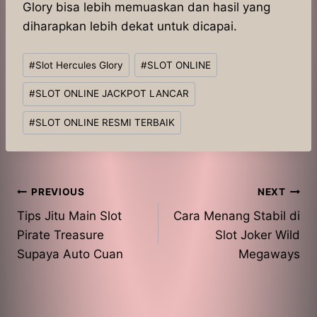
Glory bisa lebih memuaskan dan hasil yang
diharapkan lebih dekat untuk dicapai.
Post
#
Slot Hercules Glory
#
SLOT ONLINE
Tags:
#
SLOT ONLINE JACKPOT LANCAR
#
SLOT ONLINE RESMI TERBAIK
Post
PREVIOUS
NEXT
Tips Jitu Main Slot
Cara Menang Stabil di
navigation
Pirate Treasure
Slot Joker Wild
Supaya Auto Cuan
Megaways