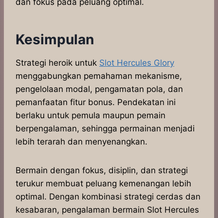
dan fokus pada peluang optimal.
Kesimpulan
Strategi heroik untuk
Slot Hercules Glory
menggabungkan pemahaman mekanisme,
pengelolaan modal, pengamatan pola, dan
pemanfaatan fitur bonus. Pendekatan ini
berlaku untuk pemula maupun pemain
berpengalaman, sehingga permainan menjadi
lebih terarah dan menyenangkan.
Bermain dengan fokus, disiplin, dan strategi
terukur membuat peluang kemenangan lebih
optimal. Dengan kombinasi strategi cerdas dan
kesabaran, pengalaman bermain Slot Hercules