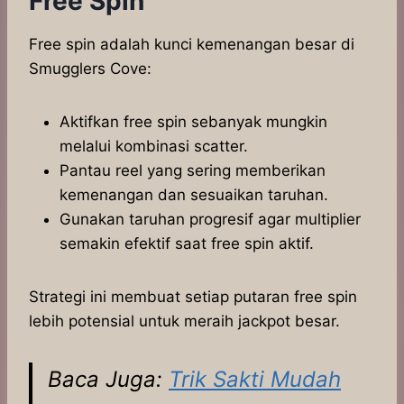
Free Spin
Free spin adalah kunci kemenangan besar di
Smugglers Cove:
Aktifkan free spin sebanyak mungkin
melalui kombinasi scatter.
Pantau reel yang sering memberikan
kemenangan dan sesuaikan taruhan.
Gunakan taruhan progresif agar multiplier
semakin efektif saat free spin aktif.
Strategi ini membuat setiap putaran free spin
lebih potensial untuk meraih jackpot besar.
Baca Juga:
Trik Sakti Mudah