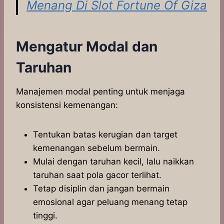
Menang Di Slot Fortune Of Giza
Mengatur Modal dan
Taruhan
Manajemen modal penting untuk menjaga
konsistensi kemenangan:
Tentukan batas kerugian dan target
kemenangan sebelum bermain.
Mulai dengan taruhan kecil, lalu naikkan
taruhan saat pola gacor terlihat.
Tetap disiplin dan jangan bermain
emosional agar peluang menang tetap
tinggi.