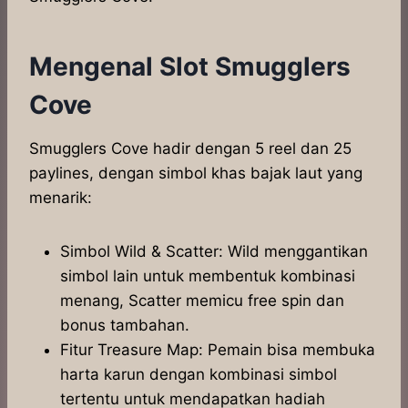
Mengenal Slot Smugglers
Cove
Smugglers Cove hadir dengan 5 reel dan 25
paylines, dengan simbol khas bajak laut yang
menarik:
Simbol Wild & Scatter: Wild menggantikan
simbol lain untuk membentuk kombinasi
menang, Scatter memicu free spin dan
bonus tambahan.
Fitur Treasure Map: Pemain bisa membuka
harta karun dengan kombinasi simbol
tertentu untuk mendapatkan hadiah