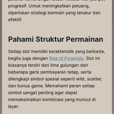
progresif. Untuk meningkatkan peluang,
diperlukan strategi bermain yang terukur dan
efektif.
Pahami Struktur Permainan
Setiap slot memiliki karakteristik yang berbeda,
begitu juga dengan
Rise of Pyramids
. Slot ini
biasanya terdiri dari lima gulungan dan
beberapa garis pembayaran tetap, serta
dilengkapi simbol spesial seperti wild, scatter,
dan bonus game. Memahami peran setiap
simbol sangat penting agar dapat
memaksimalkan kombinasi yang muncul di
layar.