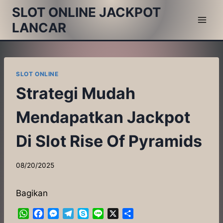
Skip
SLOT ONLINE JACKPOT
to
LANCAR
content
SLOT ONLINE
Strategi Mudah
Mendapatkan Jackpot
Di Slot Rise Of Pyramids
08/20/2025
Bagikan
W
F
M
T
S
L
X
S