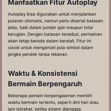
Manfaatkan Fitur Autoplay
Autoplay bisa digunakan untuk menjalankan
putaran otomatis, namun perlu disertai batasan
jelas, baik dalam jumlah spin maupun total
kerugian. Dengan batasan tersebut, permainan
akan tetap berada dalam kendali. Fitur ini
cocok untuk mengamati pola simbol dalam
jangka pendek tanpa tekanan.
Waktu & Konsistensi
Bermain Berpengaruh
Beberapa pemain berpengalaman memilih
waktu bermain tertentu, seperti dini hari atau
jam istirahat, ketika sistem dianggap