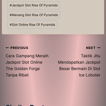
#
Jackpot Slot Rise Of Pyramids
#
Menang Slot Rise Of Pyramids
#
Slot Online Rise Of Pyramids
Post
PREVIOUS
NEXT
Cara Gampang Meraih
Taktik Jitu
navigation
Jackpot Slot Online
Mendapatkan Jackpot
The Golden Forge
Besar Bermain Di Slot
Tanpa Ribet
Ice Lobster