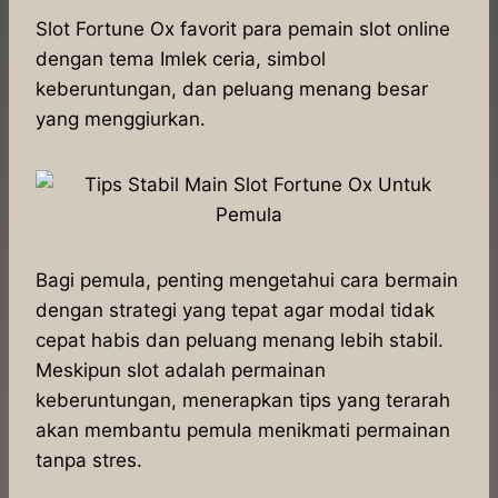
h
a
e
e
k
i
h
a
c
s
l
y
n
a
Slot Fortune Ox favorit para pemain slot online
t
e
s
e
p
e
r
dengan tema Imlek ceria, simbol
s
b
e
g
e
e
keberuntungan, dan peluang menang besar
A
o
n
r
yang menggiurkan.
p
o
g
a
p
k
e
m
r
Bagi pemula, penting mengetahui cara bermain
dengan strategi yang tepat agar modal tidak
cepat habis dan peluang menang lebih stabil.
Meskipun slot adalah permainan
keberuntungan, menerapkan tips yang terarah
akan membantu pemula menikmati permainan
tanpa stres.