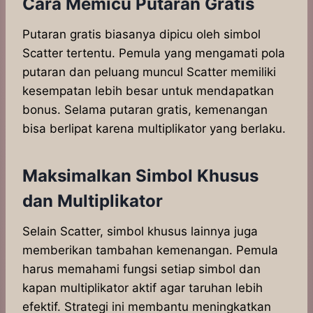
Cara Memicu Putaran Gratis
Putaran gratis biasanya dipicu oleh simbol
Scatter tertentu. Pemula yang mengamati pola
putaran dan peluang muncul Scatter memiliki
kesempatan lebih besar untuk mendapatkan
bonus. Selama putaran gratis, kemenangan
bisa berlipat karena multiplikator yang berlaku.
Maksimalkan Simbol Khusus
dan Multiplikator
Selain Scatter, simbol khusus lainnya juga
memberikan tambahan kemenangan. Pemula
harus memahami fungsi setiap simbol dan
kapan multiplikator aktif agar taruhan lebih
efektif. Strategi ini membantu meningkatkan