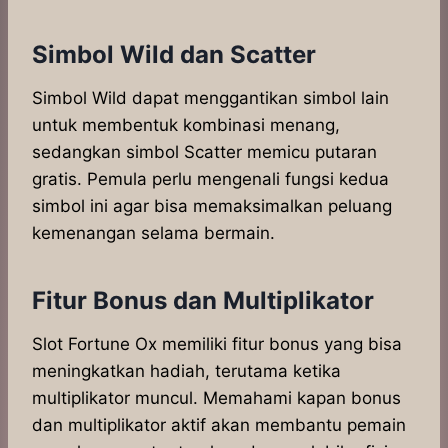
Simbol Wild dan Scatter
Simbol Wild dapat menggantikan simbol lain
untuk membentuk kombinasi menang,
sedangkan simbol Scatter memicu putaran
gratis. Pemula perlu mengenali fungsi kedua
simbol ini agar bisa memaksimalkan peluang
kemenangan selama bermain.
Fitur Bonus dan Multiplikator
Slot Fortune Ox memiliki fitur bonus yang bisa
meningkatkan hadiah, terutama ketika
multiplikator muncul. Memahami kapan bonus
dan multiplikator aktif akan membantu pemain