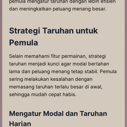
pemula mengatur taruhan dengan lebih efisien
dan meningkatkan peluang menang besar.
Strategi Taruhan untuk
Pemula
Selain memahami fitur permainan, strategi
taruhan menjadi kunci agar modal bertahan
lama dan peluang menang tetap stabil. Pemula
sering melakukan kesalahan dengan
memasang taruhan terlalu besar di awal,
sehingga mudah cepat habis.
Mengatur Modal dan Taruhan
Harian