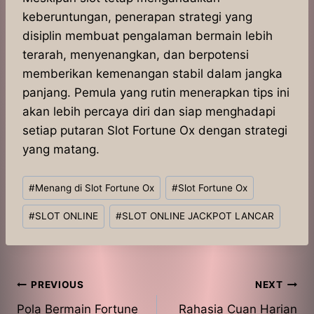
keberuntungan, penerapan strategi yang
disiplin membuat pengalaman bermain lebih
terarah, menyenangkan, dan berpotensi
memberikan kemenangan stabil dalam jangka
panjang. Pemula yang rutin menerapkan tips ini
akan lebih percaya diri dan siap menghadapi
setiap putaran Slot Fortune Ox dengan strategi
yang matang.
Post
#
Menang di Slot Fortune Ox
#
Slot Fortune Ox
Tags:
#
SLOT ONLINE
#
SLOT ONLINE JACKPOT LANCAR
Post
PREVIOUS
NEXT
Pola Bermain Fortune
Rahasia Cuan Harian