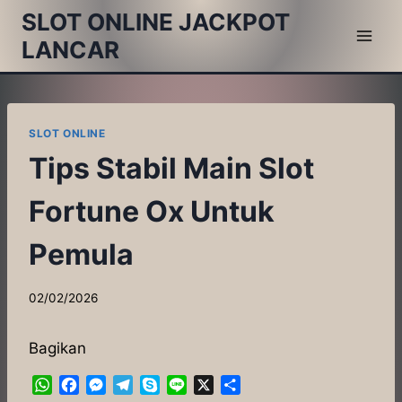
Skip
SLOT ONLINE JACKPOT
to
LANCAR
content
SLOT ONLINE
Tips Stabil Main Slot
Fortune Ox Untuk
Pemula
02/02/2026
Bagikan
W
F
M
T
S
L
X
S