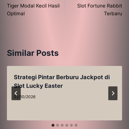
navigation
Tiger Modal Kecil Hasil
Slot Fortune Rabbit
Optimal
Terbaru
Similar Posts
Strategi Pintar Berburu Jackpot di
Slot Lucky Easter
02/10/2026