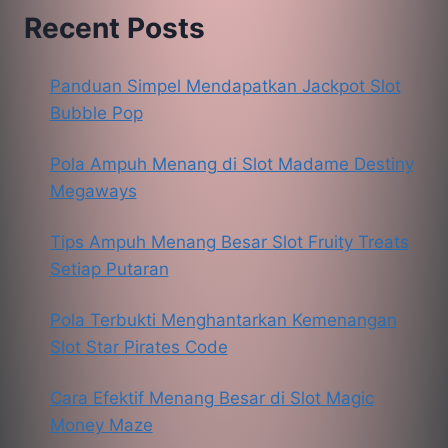
Recent Posts
Panduan Simpel Mendapatkan Jackpot Slot
Bubble Pop
Pola Ampuh Menang di Slot Madame Destiny
Megaways
Tips Ampuh Menang Besar Slot Fruity Treats
Setiap Putaran
Pola Terbukti Menghantarkan Kemenangan
Slot Star Pirates Code
Cara Efektif Menang Besar di Slot Magic
Money Maze