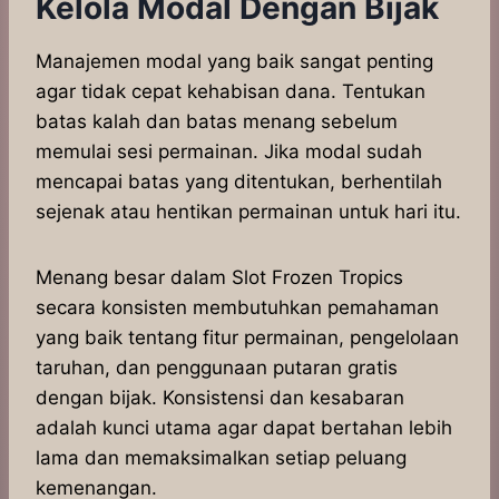
Kelola Modal Dengan Bijak
Manajemen modal yang baik sangat penting
agar tidak cepat kehabisan dana. Tentukan
batas kalah dan batas menang sebelum
memulai sesi permainan. Jika modal sudah
mencapai batas yang ditentukan, berhentilah
sejenak atau hentikan permainan untuk hari itu.
Menang besar dalam Slot Frozen Tropics
secara konsisten membutuhkan pemahaman
yang baik tentang fitur permainan, pengelolaan
taruhan, dan penggunaan putaran gratis
dengan bijak. Konsistensi dan kesabaran
adalah kunci utama agar dapat bertahan lebih
lama dan memaksimalkan setiap peluang
kemenangan.