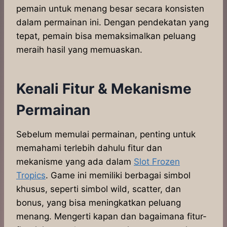
pemain untuk menang besar secara konsisten
dalam permainan ini. Dengan pendekatan yang
tepat, pemain bisa memaksimalkan peluang
meraih hasil yang memuaskan.
Kenali Fitur & Mekanisme
Permainan
Sebelum memulai permainan, penting untuk
memahami terlebih dahulu fitur dan
mekanisme yang ada dalam
Slot Frozen
Tropics
. Game ini memiliki berbagai simbol
khusus, seperti simbol wild, scatter, dan
bonus, yang bisa meningkatkan peluang
menang. Mengerti kapan dan bagaimana fitur-