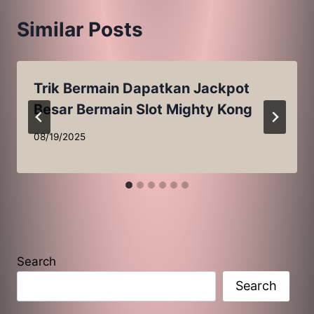
Similar Posts
Trik Bermain Dapatkan Jackpot
Besar Bermain Slot Mighty Kong
08/19/2025
Search
Search