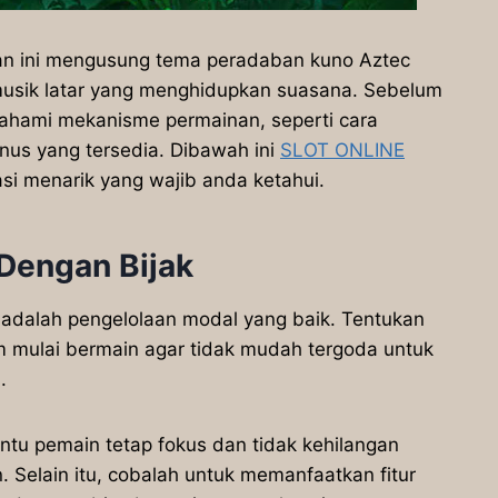
an ini mengusung tema peradaban kuno Aztec
usik latar yang menghidupkan suasana. Sebelum
ahami mekanisme permainan, seperti cara
onus yang tersedia. Dibawah ini
SLOT ONLINE
i menarik yang wajib anda ketahui.
Dengan Bijak
t adalah pengelolaan modal yang baik. Tentukan
 mulai bermain agar tidak mudah tergoda untuk
.
tu pemain tetap fokus dan tidak kehilangan
 Selain itu, cobalah untuk memanfaatkan fitur