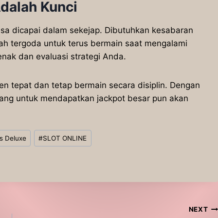
dalah Kunci
isa dicapai dalam sekejap. Dibutuhkan kesabaran
ah tergoda untuk terus bermain saat mengalami
enak dan evaluasi strategi Anda.
tepat dan tetap bermain secara disiplin. Dengan
uang untuk mendapatkan jackpot besar pun akan
s Deluxe
#
SLOT ONLINE
NEXT