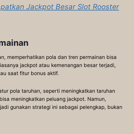
patkan Jackpot Besar Slot Rooster
rmainan
n, memperhatikan pola dan tren permainan bisa
iasanya jackpot atau kemenangan besar terjadi,
u saat fitur bonus aktif.
r pola taruhan, seperti meningkatkan taruhan
bisa meningkatkan peluang jackpot. Namun,
 jadi gunakan strategi ini sebagai pelengkap, bukan