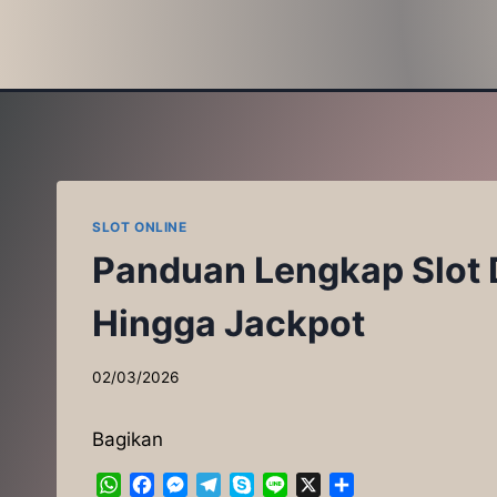
Skip
to
content
SLOT ONLINE
Panduan Lengkap Slot 
Hingga Jackpot
02/03/2026
Bagikan
W
F
M
T
S
L
X
S