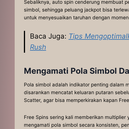
Sebaliknya, auto spin cenderung membuat pe
simbol, sehingga peluang jackpot bisa terlew
untuk menyesuaikan taruhan dengan momen 
Baca Juga:
Tips Mengoptimal
Rush
Mengamati Pola Simbol Da
Pola simbol adalah indikator penting dalam
disarankan mencatat keluaran putaran sebe
Scatter, agar bisa memperkirakan kapan Free
Free Spins sering kali memberikan multiplie
mengamati pola simbol secara konsisten, p