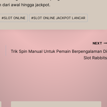
 dari awal hingga jackpot.
#
SLOT ONLINE
#
SLOT ONLINE JACKPOT LANCAR
NEXT
Trik Spin Manual Untuk Pemain Berpengalaman Di
Slot Rabbits