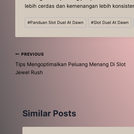
lebih cerdas dan kemenangan lebih konsisten
Post
#
Panduan Slot Duel At Dawn
#
Slot Duel At Dawn
Tags:
Post
PREVIOUS
Tips Mengoptimalkan Peluang Menang Di Slot
navigation
Jewel Rush
Similar Posts