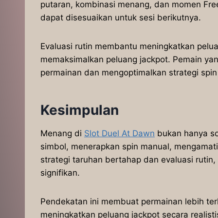
putaran, kombinasi menang, dan momen Free Sp
dapat disesuaikan untuk sesi berikutnya.
Evaluasi rutin membantu meningkatkan pelua
memaksimalkan peluang jackpot. Pemain yang
permainan dan mengoptimalkan strategi spin 
Kesimpulan
Menang di
Slot Duel At Dawn
bukan hanya so
simbol, menerapkan spin manual, mengamati
strategi taruhan bertahap dan evaluasi rut
signifikan.
Pendekatan ini membuat permainan lebih terk
meningkatkan peluang jackpot secara realist