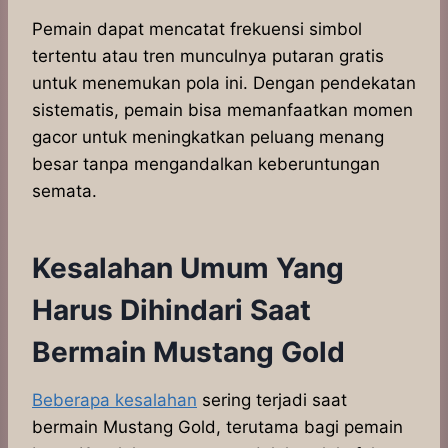
Pemain dapat mencatat frekuensi simbol
tertentu atau tren munculnya putaran gratis
untuk menemukan pola ini. Dengan pendekatan
sistematis, pemain bisa memanfaatkan momen
gacor untuk meningkatkan peluang menang
besar tanpa mengandalkan keberuntungan
semata.
Kesalahan Umum Yang
Harus Dihindari Saat
Bermain Mustang Gold
Beberapa kesalahan
sering terjadi saat
bermain Mustang Gold, terutama bagi pemain