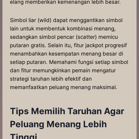
elang memberikan kemenangan lebih besar.
Simbol liar (wild) dapat menggantikan simbol
lain untuk membentuk kombinasi menang,
sedangkan simbol pencar (scatter) memicu
putaran gratis. Selain itu, fitur jackpot progresif
menambahkan kesempatan menang besar di
setiap putaran. Memahami fungsi setiap simbol
dan fitur memungkinkan pemain mengatur
strategi taruhan lebih efektif dan
memanfaatkan peluang menang maksimal.
Tips Memilih Taruhan Agar
Peluang Menang Lebih
Tinggi