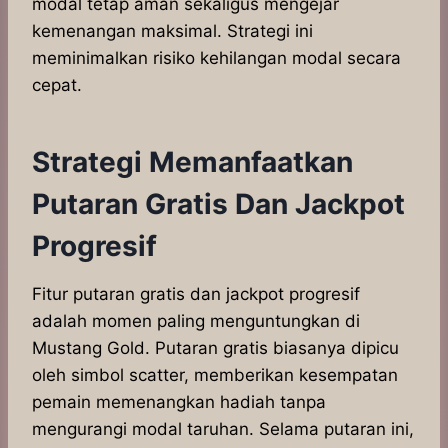
modal tetap aman sekaligus mengejar
kemenangan maksimal. Strategi ini
meminimalkan risiko kehilangan modal secara
cepat.
Strategi Memanfaatkan
Putaran Gratis Dan Jackpot
Progresif
Fitur putaran gratis dan jackpot progresif
adalah momen paling menguntungkan di
Mustang Gold. Putaran gratis biasanya dipicu
oleh simbol scatter, memberikan kesempatan
pemain memenangkan hadiah tanpa
mengurangi modal taruhan. Selama putaran ini,