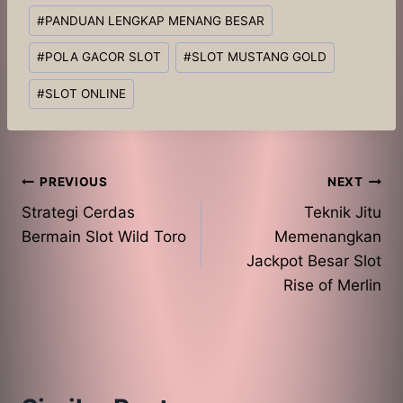
Post
#
PANDUAN LENGKAP MENANG BESAR
Tags:
#
POLA GACOR SLOT
#
SLOT MUSTANG GOLD
#
SLOT ONLINE
Post
PREVIOUS
NEXT
Strategi Cerdas
Teknik Jitu
navigation
Bermain Slot Wild Toro
Memenangkan
Jackpot Besar Slot
Rise of Merlin