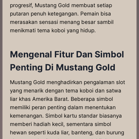
progresif, Mustang Gold membuat setiap
putaran penuh ketegangan. Pemain bisa
merasakan sensasi menang besar sambil
menikmati tema koboi yang hidup.
Mengenal Fitur Dan Simbol
Penting Di Mustang Gold
Mustang Gold menghadirkan pengalaman slot
yang menarik dengan tema koboi dan satwa
liar khas Amerika Barat. Beberapa simbol
memiliki peran penting dalam menentukan
kemenangan. Simbol kartu standar biasanya
memberi hadiah kecil, sementara simbol
hewan seperti kuda liar, banteng, dan burung