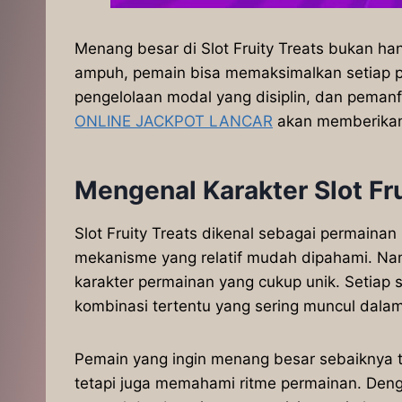
Menang besar di Slot Fruity Treats bukan h
ampuh, pemain bisa memaksimalkan setiap pu
pengelolaan modal yang disiplin, dan pemanf
ONLINE JACKPOT LANCAR
akan memberikan 
Mengenal Karakter Slot Fr
Slot Fruity Treats dikenal sebagai permain
mekanisme yang relatif mudah dipahami. Namu
karakter permainan yang cukup unik. Setiap s
kombinasi tertentu yang sering muncul dalam
Pemain yang ingin menang besar sebaiknya t
tetapi juga memahami ritme permainan. Den