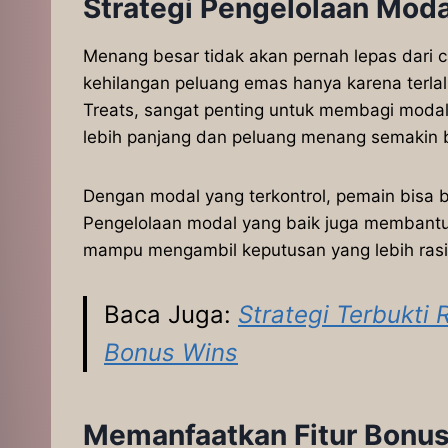
Strategi Pengelolaan Moda
Menang besar tidak akan pernah lepas dari 
kehilangan peluang emas hanya karena terlalu
Treats, sangat penting untuk membagi modal
lebih panjang dan peluang menang semakin 
Dengan modal yang terkontrol, pemain bisa 
Pengelolaan modal yang baik juga membantu 
mampu mengambil keputusan yang lebih rasio
Baca Juga:
Strategi Terbukti 
Bonus Wins
Memanfaatkan Fitur Bonus