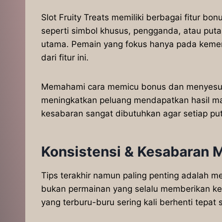
Slot Fruity Treats memiliki berbagai fitur b
seperti simbol khusus, pengganda, atau puta
utama. Pemain yang fokus hanya pada kemen
dari fitur ini.
Memahami cara memicu bonus dan menyesuaik
meningkatkan peluang mendapatkan hasil maks
kesabaran sangat dibutuhkan agar setiap pu
Konsistensi & Kesabaran
Tips terakhir namun paling penting adalah m
bukan permainan yang selalu memberikan ke
yang terburu-buru sering kali berhenti tep