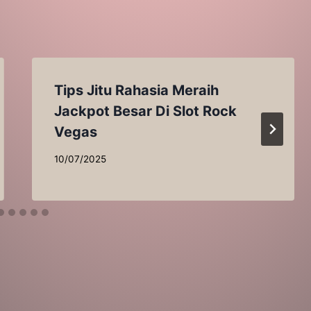
Tips Jitu Rahasia Meraih
Jackpot Besar Di Slot Rock
Vegas
10/07/2025