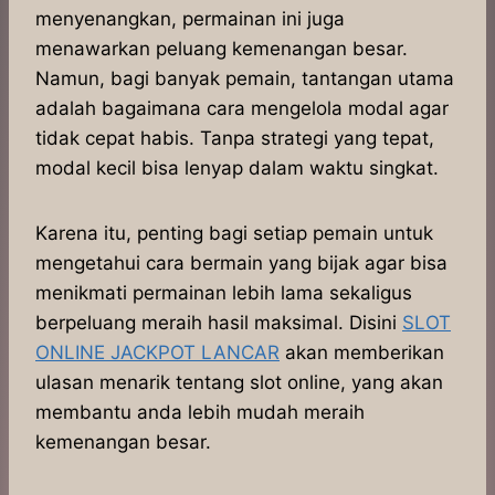
menyenangkan, permainan ini juga
menawarkan peluang kemenangan besar.
Namun, bagi banyak pemain, tantangan utama
adalah bagaimana cara mengelola modal agar
tidak cepat habis. Tanpa strategi yang tepat,
modal kecil bisa lenyap dalam waktu singkat.
Karena itu, penting bagi setiap pemain untuk
mengetahui cara bermain yang bijak agar bisa
menikmati permainan lebih lama sekaligus
berpeluang meraih hasil maksimal. Disini
SLOT
ONLINE JACKPOT LANCAR
akan memberikan
ulasan menarik tentang slot online, yang akan
membantu anda lebih mudah meraih
kemenangan besar.