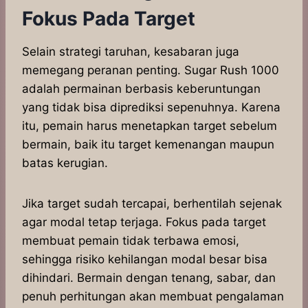
Fokus Pada Target
Selain strategi taruhan, kesabaran juga
memegang peranan penting. Sugar Rush 1000
adalah permainan berbasis keberuntungan
yang tidak bisa diprediksi sepenuhnya. Karena
itu, pemain harus menetapkan target sebelum
bermain, baik itu target kemenangan maupun
batas kerugian.
Jika target sudah tercapai, berhentilah sejenak
agar modal tetap terjaga. Fokus pada target
membuat pemain tidak terbawa emosi,
sehingga risiko kehilangan modal besar bisa
dihindari. Bermain dengan tenang, sabar, dan
penuh perhitungan akan membuat pengalaman