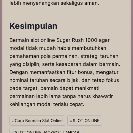
lebih menyenangkan sekaligus aman.
Kesimpulan
Bermain slot online Sugar Rush 1000 agar
modal tidak mudah habis membutuhkan
pemahaman pola permainan, strategi taruhan
yang disiplin, serta kesabaran dalam bermain.
Dengan memanfaatkan fitur bonus, mengatur
nominal taruhan secara bijak, dan tetap fokus
pada target, pemain dapat menikmati
permainan lebih lama tanpa harus khawatir
kehilangan modal terlalu cepat.
Post
#
Cara Bermain Slot Online
#
SLOT ONLINE
Tags:
#
SLOT ONLINE JACKPOT LANCAR