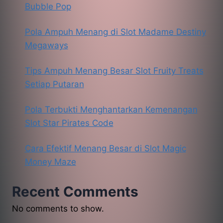
Bubble Pop
Pola Ampuh Menang di Slot Madame Destiny
Megaways
Tips Ampuh Menang Besar Slot Fruity Treats
Setiap Putaran
Pola Terbukti Menghantarkan Kemenangan
Slot Star Pirates Code
Cara Efektif Menang Besar di Slot Magic
Money Maze
Recent Comments
No comments to show.