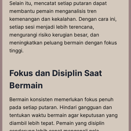
Selain itu, mencatat setiap putaran dapat
membantu pemain menganalisis tren
kemenangan dan kekalahan. Dengan cara ini,
setiap sesi menjadi lebih terencana,
mengurangi risiko kerugian besar, dan
meningkatkan peluang bermain dengan fokus
tinggi.
Fokus dan Disiplin Saat
Bermain
Bermain konsisten memerlukan fokus penuh
pada setiap putaran. Hindari gangguan dan
tentukan waktu bermain agar keputusan yang
diambil lebih tepat. Pemain yang disiplin