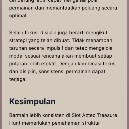
cenderung lebih cepat mengenali pola
permainan dan memanfaatkan peluang secara
optimal.
Selain fokus, disiplin juga berarti mengikuti
strategi yang telah dibuat. Tidak menambah
taruhan secara impulsif dan tetap mengelola
modal sesuai rencana akan membuat setiap
putaran lebih efektif. Dengan kombinasi fokus
dan disiplin, konsistensi permainan dapat
terjaga.
Kesimpulan
Bermain lebih konsisten di Slot Aztec Treasure
Hunt memerlukan pemahaman struktur