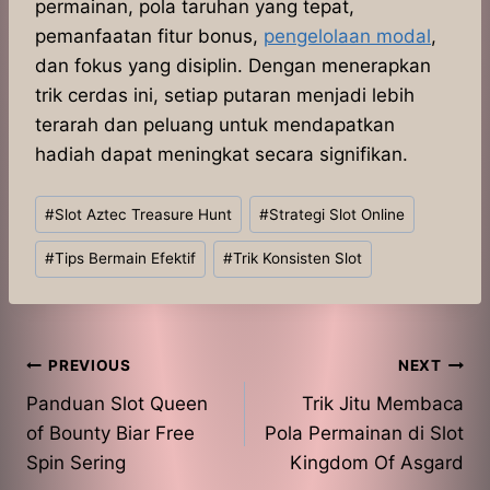
permainan, pola taruhan yang tepat,
pemanfaatan fitur bonus,
pengelolaan modal
,
dan fokus yang disiplin. Dengan menerapkan
trik cerdas ini, setiap putaran menjadi lebih
terarah dan peluang untuk mendapatkan
hadiah dapat meningkat secara signifikan.
Post
#
Slot Aztec Treasure Hunt
#
Strategi Slot Online
Tags:
#
Tips Bermain Efektif
#
Trik Konsisten Slot
Post
PREVIOUS
NEXT
Panduan Slot Queen
Trik Jitu Membaca
navigation
of Bounty Biar Free
Pola Permainan di Slot
Spin Sering
Kingdom Of Asgard