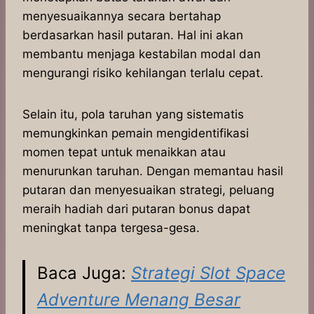
menyesuaikannya secara bertahap
berdasarkan hasil putaran. Hal ini akan
membantu menjaga kestabilan modal dan
mengurangi risiko kehilangan terlalu cepat.
Selain itu, pola taruhan yang sistematis
memungkinkan pemain mengidentifikasi
momen tepat untuk menaikkan atau
menurunkan taruhan. Dengan memantau hasil
putaran dan menyesuaikan strategi, peluang
meraih hadiah dari putaran bonus dapat
meningkat tanpa tergesa-gesa.
Baca Juga:
Strategi Slot Space
Adventure Menang Besar