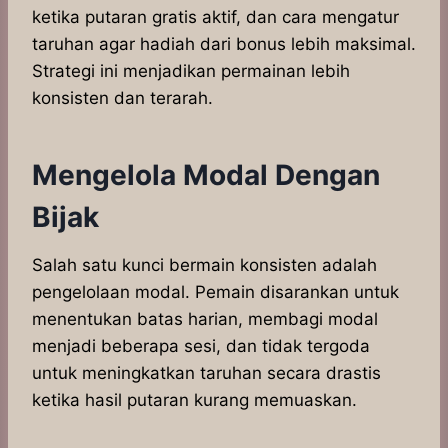
ketika putaran gratis aktif, dan cara mengatur
taruhan agar hadiah dari bonus lebih maksimal.
Strategi ini menjadikan permainan lebih
konsisten dan terarah.
Mengelola Modal Dengan
Bijak
Salah satu kunci bermain konsisten adalah
pengelolaan modal. Pemain disarankan untuk
menentukan batas harian, membagi modal
menjadi beberapa sesi, dan tidak tergoda
untuk meningkatkan taruhan secara drastis
ketika hasil putaran kurang memuaskan.