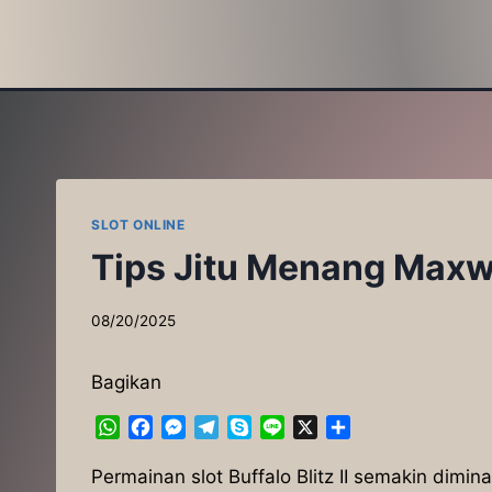
Skip
to
content
SLOT ONLINE
Tips Jitu Menang Maxwin 
08/20/2025
Bagikan
W
F
M
T
S
L
X
S
h
a
e
e
k
i
h
a
c
s
l
y
n
a
Permainan slot Buffalo Blitz II semakin dim