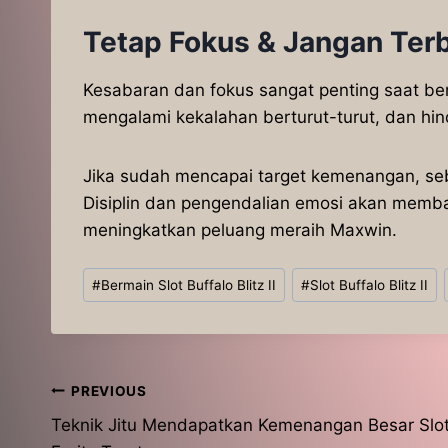
Tetap Fokus & Jangan Ter
Kesabaran dan fokus sangat penting saat ber
mengalami kekalahan berturut-turut, dan hin
Jika sudah mencapai target kemenangan, seb
Disiplin dan pengendalian emosi akan memb
meningkatkan peluang meraih Maxwin.
Post
#
Bermain Slot Buffalo Blitz II
#
Slot Buffalo Blitz II
Tags:
Post
PREVIOUS
Teknik Jitu Mendapatkan Kemenangan Besar Slo
navigation