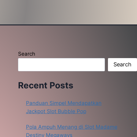
Search
Search
Recent Posts
Panduan Simpel Mendapatkan
Jackpot Slot Bubble Pop
Pola Ampuh Menang di Slot Madame
Destiny Megaways