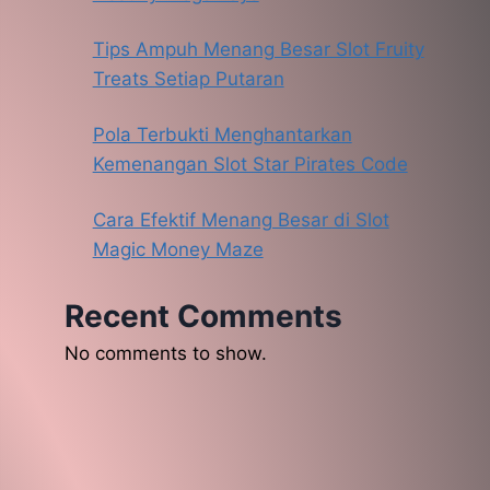
Tips Ampuh Menang Besar Slot Fruity
Treats Setiap Putaran
Pola Terbukti Menghantarkan
Kemenangan Slot Star Pirates Code
Cara Efektif Menang Besar di Slot
Magic Money Maze
Recent Comments
No comments to show.