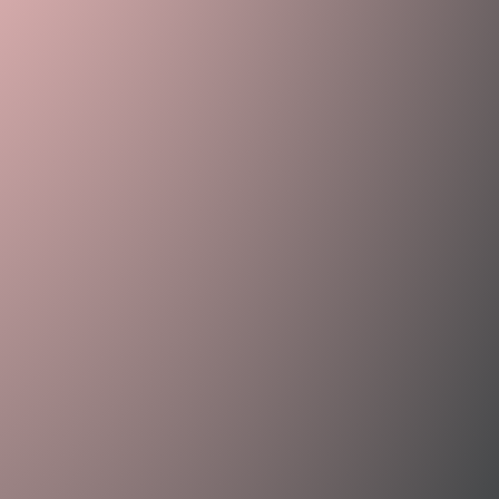
Cara Menang Besar Kombinasi
Simbol Di Slot Aztec Smash
02/03/2026