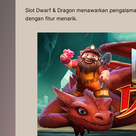
h
a
e
e
k
i
h
a
c
s
l
y
n
a
Slot Dwarf & Dragon menawarkan pengalaman
t
e
s
e
p
e
r
dengan fitur menarik.
s
b
e
g
e
e
A
o
n
r
p
o
g
a
p
k
e
m
r