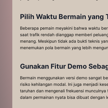
Pilih Waktu Bermain yang 
Beberapa pemain meyakini bahwa waktu ber
saat trafik rendah dianggap memberi peluan
menang. Meskipun tidak ada bukti teknis y
menemukan pola bermain yang lebih mengunt
Gunakan Fitur Demo Sebag
Bermain menggunakan versi demo sangat ber
risiko kehilangan modal. Ini juga menjadi ke
taruhan dan mengenali frekuensi munculnya f
dalam permainan nyata bisa dibuat dengan le