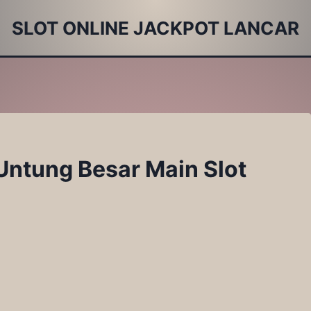
SLOT ONLINE JACKPOT LANCAR
Untung Besar Main Slot