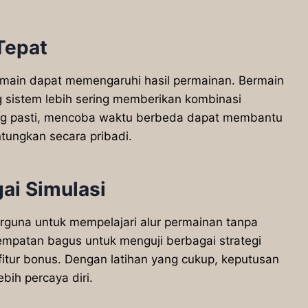
Tepat
main dapat memengaruhi hasil permainan. Bermain
g sistem lebih sering memberikan kombinasi
ang pasti, mencoba waktu berbeda dapat membantu
ungkan secara pribadi.
ai Simulasi
guna untuk mempelajari alur permainan tanpa
sempatan bagus untuk menguji berbagai strategi
itur bonus. Dengan latihan yang cukup, keputusan
bih percaya diri.