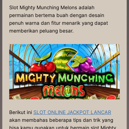
h
a
e
e
k
i
h
a
c
s
l
y
n
a
Slot Mighty Munching Melons adalah
t
e
s
e
p
e
r
permainan bertema buah dengan desain
s
b
e
g
e
e
penuh warna dan fitur menarik yang dapat
A
o
n
r
memberikan peluang besar.
p
o
g
a
p
k
e
m
r
Berikut ini
SLOT ONLINE JACKPOT LANCAR
akan membahas beberapa tips dan trik yang
bisa kamu gunakan untuk bermain slot Mighty