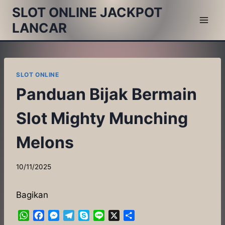
Skip
SLOT ONLINE JACKPOT
to
LANCAR
content
SLOT ONLINE
Panduan Bijak Bermain
Slot Mighty Munching
Melons
10/11/2025
Bagikan
W
F
M
T
S
L
X
S