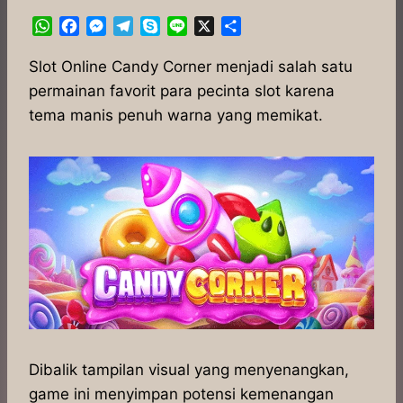
W
F
M
T
S
L
X
S
h
a
e
e
k
i
h
a
c
s
l
y
n
a
Slot Online Candy Corner menjadi salah satu
t
e
s
e
p
e
r
permainan favorit para pecinta slot karena
s
b
e
g
e
e
tema manis penuh warna yang memikat.
A
o
n
r
p
o
g
a
p
k
e
m
r
Dibalik tampilan visual yang menyenangkan,
game ini menyimpan potensi kemenangan