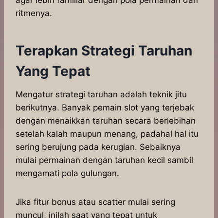
agar lebih familiar dengan pola permainan dan
ritmenya.
Terapkan Strategi Taruhan
Yang Tepat
Mengatur strategi taruhan adalah teknik jitu
berikutnya. Banyak pemain slot yang terjebak
dengan menaikkan taruhan secara berlebihan
setelah kalah maupun menang, padahal hal itu
sering berujung pada kerugian. Sebaiknya
mulai permainan dengan taruhan kecil sambil
mengamati pola gulungan.
Jika fitur bonus atau scatter mulai sering
muncul, inilah saat yang tepat untuk