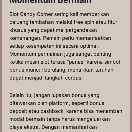
Momentum Bermain
Slot Candy Corner sering kali memberikan
peluang tambahan melalui free spin atau fitur
khusus yang dapat melipatgandakan
kemenangan. Pemain perlu memanfaatkan
setiap kesempatan ini secara optimal.
Momentum permainan juga sangat penting
ketika mesin slot terasa “panas” karena simbol
bonus muncul berulang, menaikkan taruhan
dapat menjadi langkah cerdas.
Selain itu, jangan lupakan bonus yang
ditawarkan oleh platform, seperti bonus
deposit atau cashback, karena bisa menambah
modal bermain tanpa harus mengeluarkan
biaya ekstra. Dengan memanfaatkan