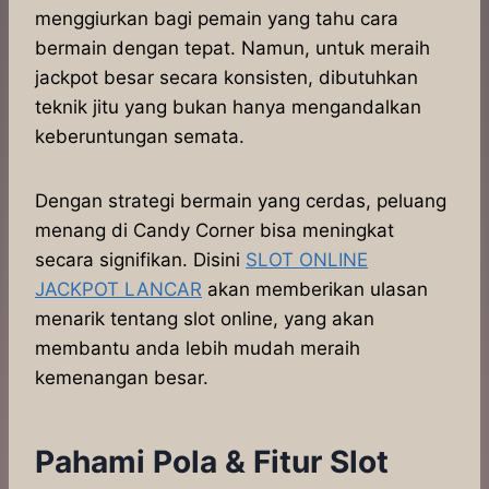
menggiurkan bagi pemain yang tahu cara
bermain dengan tepat. Namun, untuk meraih
jackpot besar secara konsisten, dibutuhkan
teknik jitu yang bukan hanya mengandalkan
keberuntungan semata.
Dengan strategi bermain yang cerdas, peluang
menang di Candy Corner bisa meningkat
secara signifikan. Disini
SLOT ONLINE
JACKPOT LANCAR
akan memberikan ulasan
menarik tentang slot online, yang akan
membantu anda lebih mudah meraih
kemenangan besar.
Pahami Pola & Fitur Slot