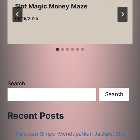
Slot Magic Money Maze
08/19/2025
Search
Search
Recent Posts
Panduan Simpel Mendapatkan Jackpot Slot