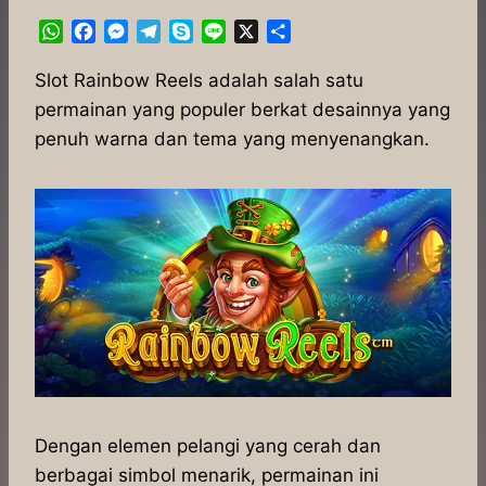
W
F
M
T
S
L
X
S
h
a
e
e
k
i
h
a
c
s
l
y
n
a
Slot Rainbow Reels adalah salah satu
t
e
s
e
p
e
r
permainan yang populer berkat desainnya yang
s
b
e
g
e
e
penuh warna dan tema yang menyenangkan.
A
o
n
r
p
o
g
a
p
k
e
m
r
Dengan elemen pelangi yang cerah dan
berbagai simbol menarik, permainan ini