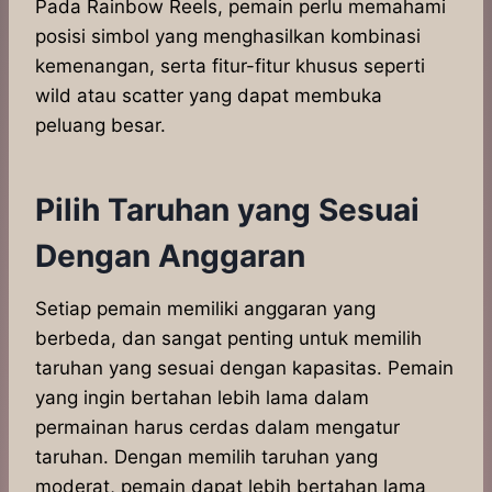
Pada Rainbow Reels, pemain perlu memahami
posisi simbol yang menghasilkan kombinasi
kemenangan, serta fitur-fitur khusus seperti
wild atau scatter yang dapat membuka
peluang besar.
Pilih Taruhan yang Sesuai
Dengan Anggaran
Setiap pemain memiliki anggaran yang
berbeda, dan sangat penting untuk memilih
taruhan yang sesuai dengan kapasitas. Pemain
yang ingin bertahan lebih lama dalam
permainan harus cerdas dalam mengatur
taruhan. Dengan memilih taruhan yang
moderat, pemain dapat lebih bertahan lama