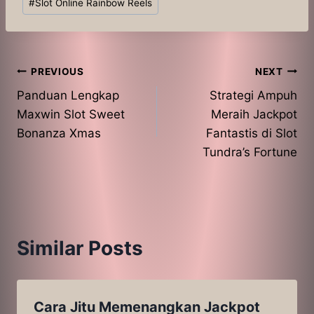
#
Slot Online Rainbow Reels
Post
PREVIOUS
NEXT
Panduan Lengkap
Strategi Ampuh
navigation
Maxwin Slot Sweet
Meraih Jackpot
Bonanza Xmas
Fantastis di Slot
Tundra’s Fortune
Similar Posts
Cara Jitu Memenangkan Jackpot