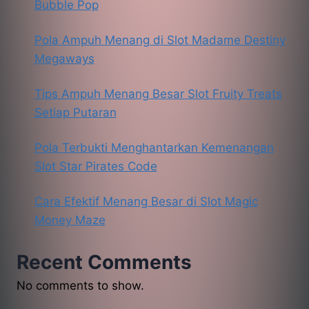
Bubble Pop
Pola Ampuh Menang di Slot Madame Destiny
Megaways
Tips Ampuh Menang Besar Slot Fruity Treats
Setiap Putaran
Pola Terbukti Menghantarkan Kemenangan
Slot Star Pirates Code
Cara Efektif Menang Besar di Slot Magic
Money Maze
Recent Comments
No comments to show.