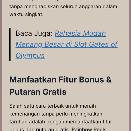
tanpa menghabiskan seluruh anggaran dalam
waktu singkat.
Baca Juga:
Rahasia Mudah
Menang Besar di Slot Gates of
Olympus
Manfaatkan Fitur Bonus &
Putaran Gratis
Salah satu cara terbaik untuk meraih
kemenangan tanpa perlu meningkatkan
taruhan adalah dengan memanfaatkan fitur
bonus dan putaran gratis. Rainbow Reels