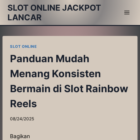
Skip
SLOT ONLINE JACKPOT
to
LANCAR
content
SLOT ONLINE
Panduan Mudah
Menang Konsisten
Bermain di Slot Rainbow
Reels
08/24/2025
Bagikan