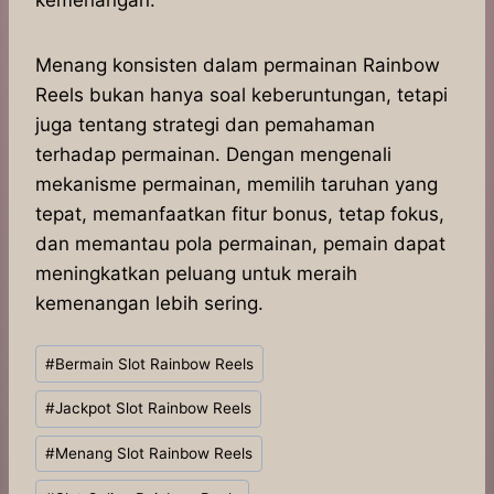
kemenangan.
Menang konsisten dalam permainan Rainbow
Reels bukan hanya soal keberuntungan, tetapi
juga tentang strategi dan pemahaman
terhadap permainan. Dengan mengenali
mekanisme permainan, memilih taruhan yang
tepat, memanfaatkan fitur bonus, tetap fokus,
dan memantau pola permainan, pemain dapat
meningkatkan peluang untuk meraih
kemenangan lebih sering.
Post
#
Bermain Slot Rainbow Reels
Tags:
#
Jackpot Slot Rainbow Reels
#
Menang Slot Rainbow Reels