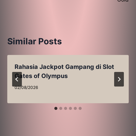
Similar Posts
Rahasia Jackpot Gampang di Slot
Gates of Olympus
02/08/2026