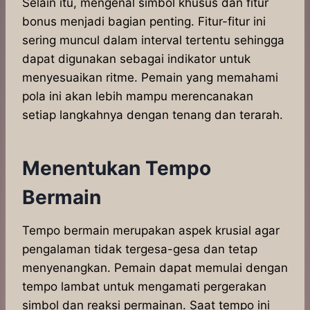
Selain itu, mengenal simbol khusus dan fitur
bonus menjadi bagian penting. Fitur-fitur ini
sering muncul dalam interval tertentu sehingga
dapat digunakan sebagai indikator untuk
menyesuaikan ritme. Pemain yang memahami
pola ini akan lebih mampu merencanakan
setiap langkahnya dengan tenang dan terarah.
Menentukan Tempo
Bermain
Tempo bermain merupakan aspek krusial agar
pengalaman tidak tergesa-gesa dan tetap
menyenangkan. Pemain dapat memulai dengan
tempo lambat untuk mengamati pergerakan
simbol dan reaksi permainan. Saat tempo ini