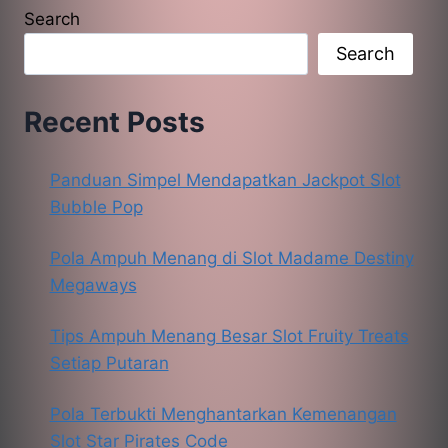
Search
Search
Recent Posts
Panduan Simpel Mendapatkan Jackpot Slot
Bubble Pop
Pola Ampuh Menang di Slot Madame Destiny
Megaways
Tips Ampuh Menang Besar Slot Fruity Treats
Setiap Putaran
Pola Terbukti Menghantarkan Kemenangan
Slot Star Pirates Code