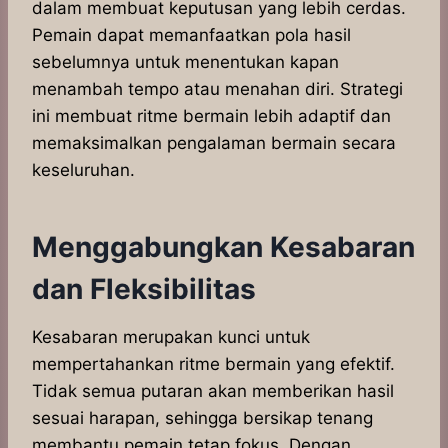
dalam membuat keputusan yang lebih cerdas.
Pemain dapat memanfaatkan pola hasil
sebelumnya untuk menentukan kapan
menambah tempo atau menahan diri. Strategi
ini membuat ritme bermain lebih adaptif dan
memaksimalkan pengalaman bermain secara
keseluruhan.
Menggabungkan Kesabaran
dan Fleksibilitas
Kesabaran merupakan kunci untuk
mempertahankan ritme bermain yang efektif.
Tidak semua putaran akan memberikan hasil
sesuai harapan, sehingga bersikap tenang
membantu pemain tetap fokus. Dengan