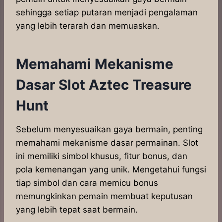
sehingga setiap putaran menjadi pengalaman
yang lebih terarah dan memuaskan.
Memahami Mekanisme
Dasar Slot Aztec Treasure
Hunt
Sebelum menyesuaikan gaya bermain, penting
memahami mekanisme dasar permainan. Slot
ini memiliki simbol khusus, fitur bonus, dan
pola kemenangan yang unik. Mengetahui fungsi
tiap simbol dan cara memicu bonus
memungkinkan pemain membuat keputusan
yang lebih tepat saat bermain.