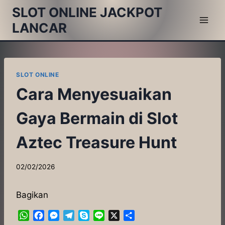
Skip
SLOT ONLINE JACKPOT
to
LANCAR
content
SLOT ONLINE
Cara Menyesuaikan
Gaya Bermain di Slot
Aztec Treasure Hunt
02/02/2026
Bagikan
W
F
M
T
S
L
X
S