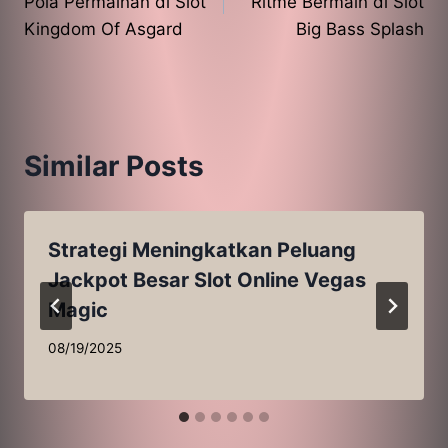
Pola Permainan di Slot
Ritme Bermain di Slot
Kingdom Of Asgard
Big Bass Splash
Similar Posts
Strategi Meningkatkan Peluang
Jackpot Besar Slot Online Vegas
Magic
08/19/2025