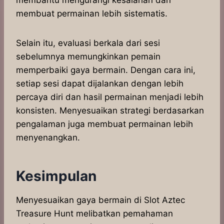
membantu mengurangi kesalahan dan
membuat permainan lebih sistematis.
Selain itu, evaluasi berkala dari sesi
sebelumnya memungkinkan pemain
memperbaiki gaya bermain. Dengan cara ini,
setiap sesi dapat dijalankan dengan lebih
percaya diri dan hasil permainan menjadi lebih
konsisten. Menyesuaikan strategi berdasarkan
pengalaman juga membuat permainan lebih
menyenangkan.
Kesimpulan
Menyesuaikan gaya bermain di Slot Aztec
Treasure Hunt melibatkan pemahaman