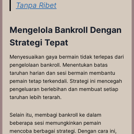
Tanpa Ribet
Mengelola Bankroll Dengan
Strategi Tepat
Menyesuaikan gaya bermain tidak terlepas dari
pengelolaan bankroll. Menentukan batas
taruhan harian dan sesi bermain membantu
pemain tetap terkendali. Strategi ini mencegah
pengeluaran berlebihan dan membuat setiap
taruhan lebih terarah.
Selain itu, membagi bankroll ke dalam
beberapa sesi memungkinkan pemain
mencoba berbagai strategi. Dengan cara ini,