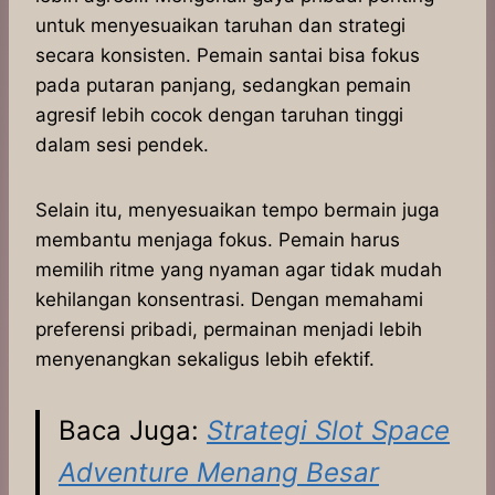
untuk menyesuaikan taruhan dan strategi
secara konsisten. Pemain santai bisa fokus
pada putaran panjang, sedangkan pemain
agresif lebih cocok dengan taruhan tinggi
dalam sesi pendek.
Selain itu, menyesuaikan tempo bermain juga
membantu menjaga fokus. Pemain harus
memilih ritme yang nyaman agar tidak mudah
kehilangan konsentrasi. Dengan memahami
preferensi pribadi, permainan menjadi lebih
menyenangkan sekaligus lebih efektif.
Baca Juga:
Strategi Slot Space
Adventure Menang Besar