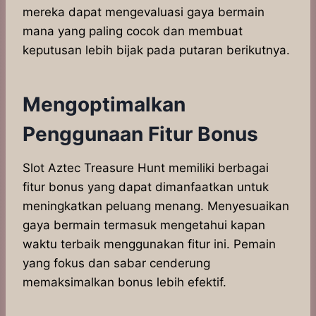
mereka dapat mengevaluasi gaya bermain
mana yang paling cocok dan membuat
keputusan lebih bijak pada putaran berikutnya.
Mengoptimalkan
Penggunaan Fitur Bonus
Slot Aztec Treasure Hunt memiliki berbagai
fitur bonus yang dapat dimanfaatkan untuk
meningkatkan peluang menang. Menyesuaikan
gaya bermain termasuk mengetahui kapan
waktu terbaik menggunakan fitur ini. Pemain
yang fokus dan sabar cenderung
memaksimalkan bonus lebih efektif.