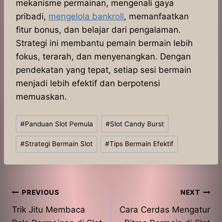
mekanisme permainan, mengenali gaya
pribadi,
mengelola bankroll
, memanfaatkan
fitur bonus, dan belajar dari pengalaman.
Strategi ini membantu pemain bermain lebih
fokus, terarah, dan menyenangkan. Dengan
pendekatan yang tepat, setiap sesi bermain
menjadi lebih efektif dan berpotensi
memuaskan.
Post
#
Panduan Slot Pemula
#
Slot Candy Burst
Tags:
#
Strategi Bermain Slot
#
Tips Bermain Efektif
Post
PREVIOUS
NEXT
Trik Jitu Membaca
Cara Cerdas Mengatur
navigation