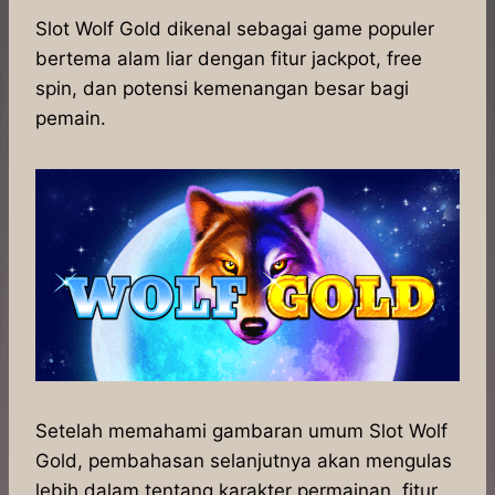
h
a
e
e
k
i
h
a
c
s
l
y
n
a
Slot Wolf Gold dikenal sebagai game populer
t
e
s
e
p
e
r
bertema alam liar dengan fitur jackpot, free
s
b
e
g
e
e
spin, dan potensi kemenangan besar bagi
A
o
n
r
pemain.
p
o
g
a
p
k
e
m
r
Setelah memahami gambaran umum Slot Wolf
Gold, pembahasan selanjutnya akan mengulas
lebih dalam tentang karakter permainan, fitur