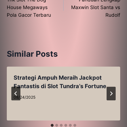
navigation
House Megaways
Maxwin Slot Santa vs
Pola Gacor Terbaru
Rudolf
Similar Posts
Strategi Ampuh Meraih Jackpot
Fantastis di Slot Tundra’s Fortune
08/24/2025