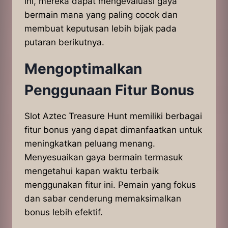
ini, mereka dapat mengevaluasi gaya
bermain mana yang paling cocok dan
membuat keputusan lebih bijak pada
putaran berikutnya.
Mengoptimalkan
Penggunaan Fitur Bonus
Slot Aztec Treasure Hunt memiliki berbagai
fitur bonus yang dapat dimanfaatkan untuk
meningkatkan peluang menang.
Menyesuaikan gaya bermain termasuk
mengetahui kapan waktu terbaik
menggunakan fitur ini. Pemain yang fokus
dan sabar cenderung memaksimalkan
bonus lebih efektif.