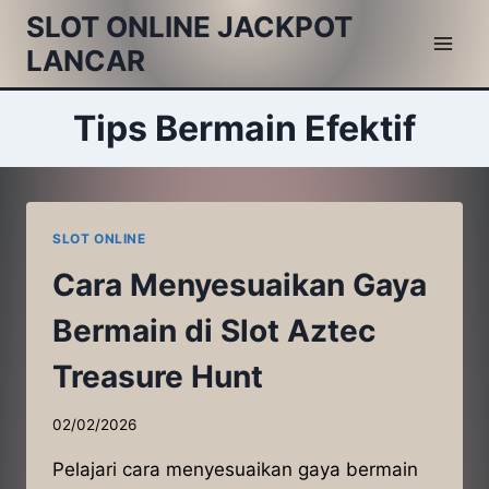
Skip
SLOT ONLINE JACKPOT
to
LANCAR
content
Tips Bermain Efektif
SLOT ONLINE
Cara Menyesuaikan Gaya
Bermain di Slot Aztec
Treasure Hunt
02/02/2026
Pelajari cara menyesuaikan gaya bermain