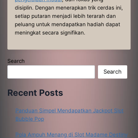
disiplin. Dengan menerapkan trik cerdas ini,
setiap putaran menjadi lebih terarah dan
peluang untuk mendapatkan hadiah dapat
meningkat secara signifikan.
Search
Search
Recent Posts
Panduan Simpel Mendapatkan Jackpot Slot
Bubble Pop
Pola Ampuh Menang di Slot Madame Destiny