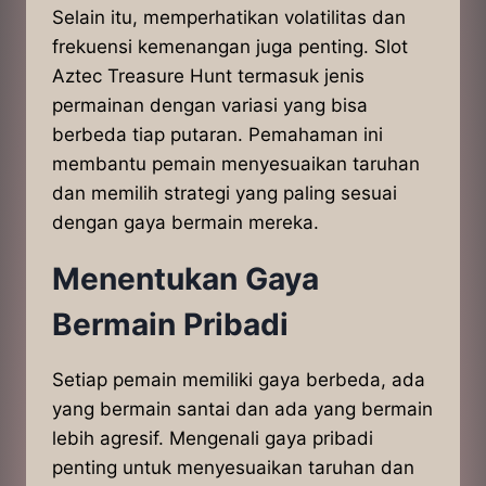
Selain itu, memperhatikan volatilitas dan
frekuensi kemenangan juga penting. Slot
Aztec Treasure Hunt termasuk jenis
permainan dengan variasi yang bisa
berbeda tiap putaran. Pemahaman ini
membantu pemain menyesuaikan taruhan
dan memilih strategi yang paling sesuai
dengan gaya bermain mereka.
Menentukan Gaya
Bermain Pribadi
Setiap pemain memiliki gaya berbeda, ada
yang bermain santai dan ada yang bermain
lebih agresif. Mengenali gaya pribadi
penting untuk menyesuaikan taruhan dan