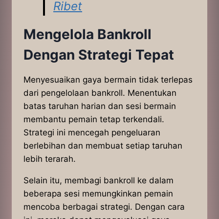
Ribet
Mengelola Bankroll
Dengan Strategi Tepat
Menyesuaikan gaya bermain tidak terlepas
dari pengelolaan bankroll. Menentukan
batas taruhan harian dan sesi bermain
membantu pemain tetap terkendali.
Strategi ini mencegah pengeluaran
berlebihan dan membuat setiap taruhan
lebih terarah.
Selain itu, membagi bankroll ke dalam
beberapa sesi memungkinkan pemain
mencoba berbagai strategi. Dengan cara