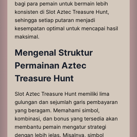
bagi para pemain untuk bermain lebih
konsisten di Slot Aztec Treasure Hunt,
sehingga setiap putaran menjadi
kesempatan optimal untuk mencapai hasil
maksimal.
Mengenal Struktur
Permainan Aztec
Treasure Hunt
Slot Aztec Treasure Hunt memiliki lima
gulungan dan sejumlah garis pembayaran
yang beragam. Memahami simbol,
kombinasi, dan bonus yang tersedia akan
membantu pemain mengatur strategi
dengan lebih jelas. Misalnya, simbol