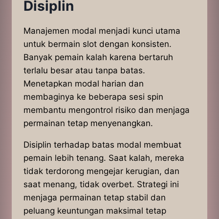
Disiplin
Manajemen modal menjadi kunci utama
untuk bermain slot dengan konsisten.
Banyak pemain kalah karena bertaruh
terlalu besar atau tanpa batas.
Menetapkan modal harian dan
membaginya ke beberapa sesi spin
membantu mengontrol risiko dan menjaga
permainan tetap menyenangkan.
Disiplin terhadap batas modal membuat
pemain lebih tenang. Saat kalah, mereka
tidak terdorong mengejar kerugian, dan
saat menang, tidak overbet. Strategi ini
menjaga permainan tetap stabil dan
peluang keuntungan maksimal tetap