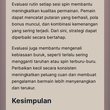
Evaluasi rutin setiap sesi spin membantu
meningkatkan kualitas permainan. Pemain
dapat mencatat putaran yang berhasil, pola
bonus muncul, dan kombinasi kemenangan
yang sering terjadi. Dari sini, strategi dapat
diperbaiki secara bertahap.
Evaluasi juga membantu mengenali
kebiasaan buruk, seperti terlalu sering
mengganti taruhan atau spin terburu-buru.
Perbaikan kecil secara konsisten
meningkatkan peluang cuan dan membuat
pengalaman bermain lebih menyenangkan
dan terukur.
Kesimpulan