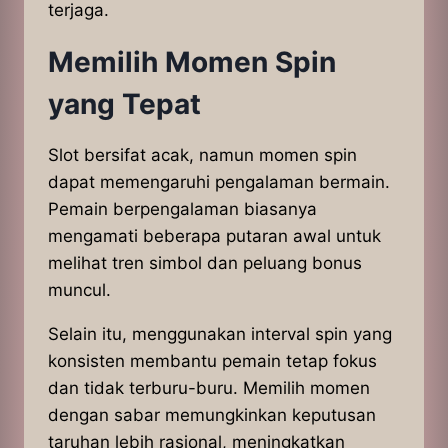
terjaga.
Memilih Momen Spin
yang Tepat
Slot bersifat acak, namun momen spin
dapat memengaruhi pengalaman bermain.
Pemain berpengalaman biasanya
mengamati beberapa putaran awal untuk
melihat tren simbol dan peluang bonus
muncul.
Selain itu, menggunakan interval spin yang
konsisten membantu pemain tetap fokus
dan tidak terburu-buru. Memilih momen
dengan sabar memungkinkan keputusan
taruhan lebih rasional, meningkatkan