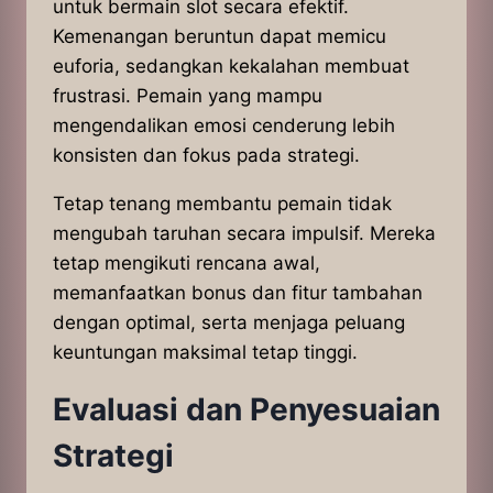
untuk bermain slot secara efektif.
Kemenangan beruntun dapat memicu
euforia, sedangkan kekalahan membuat
frustrasi. Pemain yang mampu
mengendalikan emosi cenderung lebih
konsisten dan fokus pada strategi.
Tetap tenang membantu pemain tidak
mengubah taruhan secara impulsif. Mereka
tetap mengikuti rencana awal,
memanfaatkan bonus dan fitur tambahan
dengan optimal, serta menjaga peluang
keuntungan maksimal tetap tinggi.
Evaluasi dan Penyesuaian
Strategi