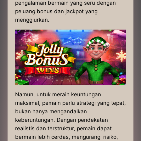
pengalaman bermain yang seru dengan
peluang bonus dan jackpot yang
menggiurkan.
Namun, untuk meraih keuntungan
maksimal, pemain perlu strategi yang tepat,
bukan hanya mengandalkan
keberuntungan. Dengan pendekatan
realistis dan terstruktur, pemain dapat
bermain lebih cerdas, mengurangi risiko,