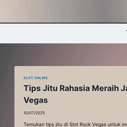
Skip
to
content
SLOT ONLINE
Tips Jitu Rahasia Meraih J
Vegas
10/07/2025
Temukan tips jitu di Slot Rock Vegas untuk 