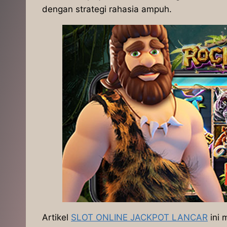
dengan strategi rahasia ampuh.
Artikel
SLOT ONLINE JACKPOT LANCAR
ini 