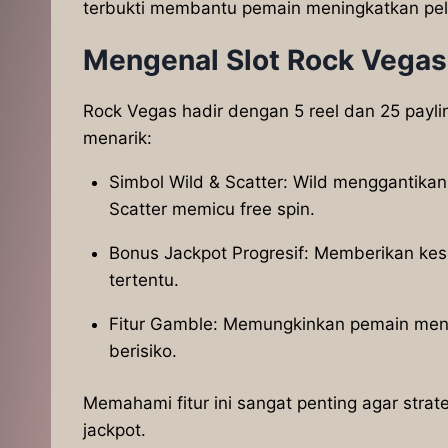
terbukti membantu pemain meningkatkan pel
Mengenal Slot Rock Vegas
Rock Vegas hadir dengan 5 reel dan 25 payli
menarik:
Simbol Wild & Scatter: Wild menggantika
Scatter memicu free spin.
Bonus Jackpot Progresif: Memberikan ke
tertentu.
Fitur Gamble: Memungkinkan pemain men
berisiko.
Memahami fitur ini sangat penting agar stra
jackpot.