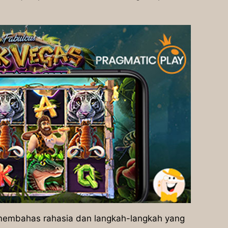
membahas rahasia dan langkah-langkah yang