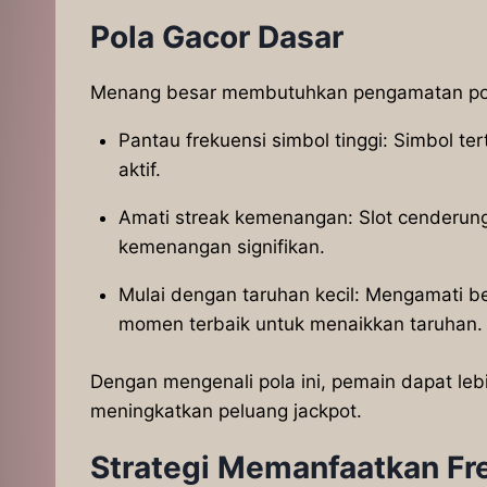
Pola Gacor Dasar
Menang besar membutuhkan pengamatan pola
Pantau frekuensi simbol tinggi: Simbol t
aktif.
Amati streak kemenangan: Slot cenderung
kemenangan signifikan.
Mulai dengan taruhan kecil: Mengamati
momen terbaik untuk menaikkan taruhan.
Dengan mengenali pola ini, pemain dapat leb
meningkatkan peluang jackpot.
Strategi Memanfaatkan Fr