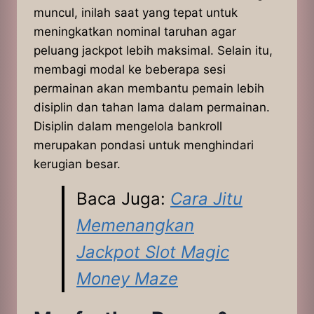
muncul, inilah saat yang tepat untuk
meningkatkan nominal taruhan agar
peluang jackpot lebih maksimal. Selain itu,
membagi modal ke beberapa sesi
permainan akan membantu pemain lebih
disiplin dan tahan lama dalam permainan.
Disiplin dalam mengelola bankroll
merupakan pondasi untuk menghindari
kerugian besar.
Baca Juga:
Cara Jitu
Memenangkan
Jackpot Slot Magic
Money Maze