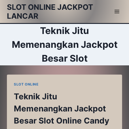
Skip
SLOT ONLINE JACKPOT
to
LANCAR
content
Teknik Jitu
Memenangkan Jackpot
Besar Slot
SLOT ONLINE
Teknik Jitu
Memenangkan Jackpot
Besar Slot Online Candy