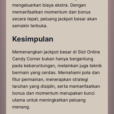
mengeluarkan biaya ekstra. Dengan
memanfaatkan momentum dan bonus
secara tepat, peluang jackpot besar akan
semakin terbuka.
Kesimpulan
Memenangkan jackpot besar di Slot Online
Candy Corner bukan hanya bergantung
pada keberuntungan, melainkan juga teknik
bermain yang cerdas. Memahami pola dan
fitur permainan, menerapkan strategi
taruhan yang disiplin, serta memanfaatkan
bonus dan momentum merupakan kunci
utama untuk meningkatkan peluang
menang.