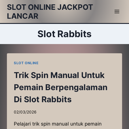
Skip
SLOT ONLINE JACKPOT
to
LANCAR
content
Slot Rabbits
SLOT ONLINE
Trik Spin Manual Untuk
Pemain Berpengalaman
Di Slot Rabbits
02/03/2026
Pelajari trik spin manual untuk pemain