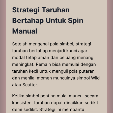
Strategi Taruhan
Bertahap Untuk Spin
Manual
Setelah mengenal pola simbol, strategi
taruhan bertahap menjadi kunci agar
modal tetap aman dan peluang menang
meningkat. Pemain bisa memulai dengan
taruhan kecil untuk menguji pola putaran
dan menilai momen munculnya simbol Wild
atau Scatter.
Ketika simbol penting mulai muncul secara
konsisten, taruhan dapat dinaikkan sedikit
demi sedikit. Strategi ini membantu