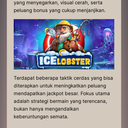
yang menyegarkan, visual cerah, serta
peluang bonus yang cukup menjanjikan.
Terdapat beberapa taktik cerdas yang bisa
diterapkan untuk meningkatkan peluang
mendapatkan jackpot besar. Fokus utama
adalah strategi bermain yang terencana,
bukan hanya mengandalkan
keberuntungan semata.