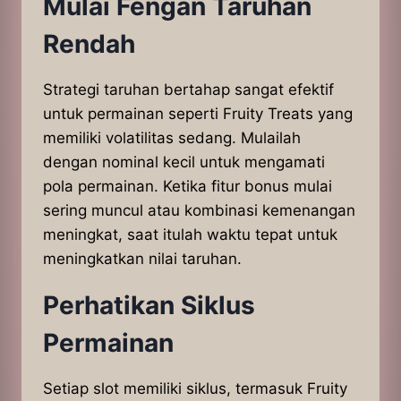
Mulai Fengan Taruhan
Rendah
Strategi taruhan bertahap sangat efektif
untuk permainan seperti Fruity Treats yang
memiliki volatilitas sedang. Mulailah
dengan nominal kecil untuk mengamati
pola permainan. Ketika fitur bonus mulai
sering muncul atau kombinasi kemenangan
meningkat, saat itulah waktu tepat untuk
meningkatkan nilai taruhan.
Perhatikan Siklus
Permainan
Setiap slot memiliki siklus, termasuk Fruity