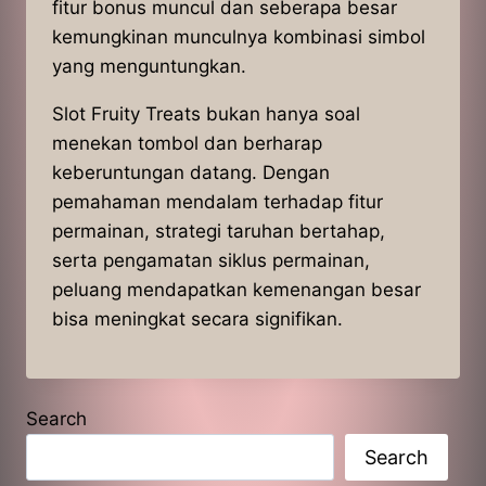
fitur bonus muncul dan seberapa besar
kemungkinan munculnya kombinasi simbol
yang menguntungkan.
Slot Fruity Treats bukan hanya soal
menekan tombol dan berharap
keberuntungan datang. Dengan
pemahaman mendalam terhadap fitur
permainan, strategi taruhan bertahap,
serta pengamatan siklus permainan,
peluang mendapatkan kemenangan besar
bisa meningkat secara signifikan.
Search
Search