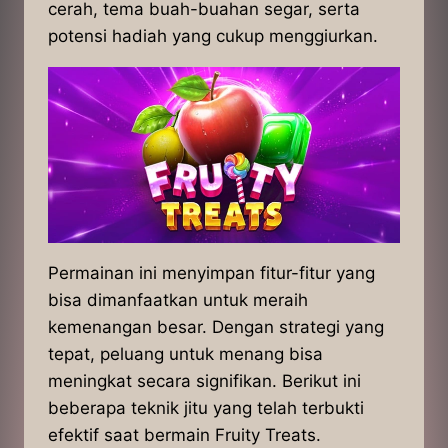
cerah, tema buah-buahan segar, serta
potensi hadiah yang cukup menggiurkan.
Permainan ini menyimpan fitur-fitur yang
bisa dimanfaatkan untuk meraih
kemenangan besar. Dengan strategi yang
tepat, peluang untuk menang bisa
meningkat secara signifikan. Berikut ini
beberapa teknik jitu yang telah terbukti
efektif saat bermain Fruity Treats.