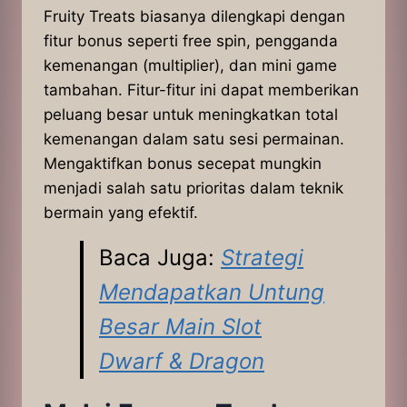
Fruity Treats biasanya dilengkapi dengan
fitur bonus seperti free spin, pengganda
kemenangan (multiplier), dan mini game
tambahan. Fitur-fitur ini dapat memberikan
peluang besar untuk meningkatkan total
kemenangan dalam satu sesi permainan.
Mengaktifkan bonus secepat mungkin
menjadi salah satu prioritas dalam teknik
bermain yang efektif.
Baca Juga:
Strategi
Mendapatkan Untung
Besar Main Slot
Dwarf & Dragon