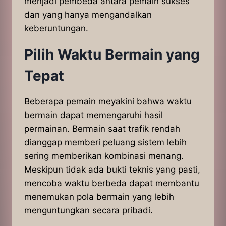
menjadi pembeda antara pemain sukses
dan yang hanya mengandalkan
keberuntungan.
Pilih Waktu Bermain yang
Tepat
Beberapa pemain meyakini bahwa waktu
bermain dapat memengaruhi hasil
permainan. Bermain saat trafik rendah
dianggap memberi peluang sistem lebih
sering memberikan kombinasi menang.
Meskipun tidak ada bukti teknis yang pasti,
mencoba waktu berbeda dapat membantu
menemukan pola bermain yang lebih
menguntungkan secara pribadi.