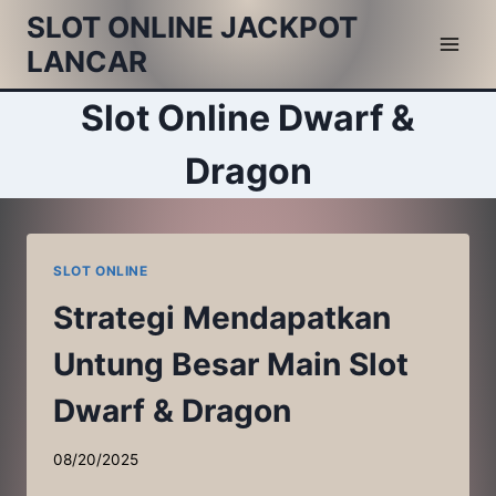
Skip
SLOT ONLINE JACKPOT
to
LANCAR
content
Slot Online Dwarf &
Dragon
SLOT ONLINE
Strategi Mendapatkan
Untung Besar Main Slot
Dwarf & Dragon
08/20/2025