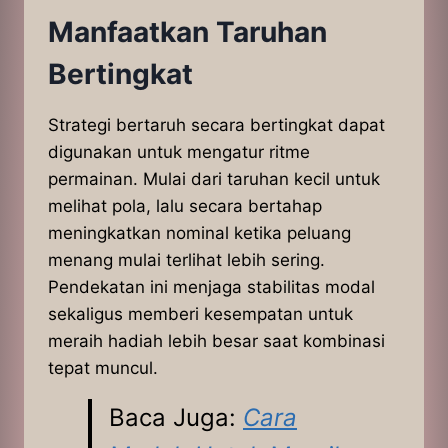
Manfaatkan Taruhan
Bertingkat
Strategi bertaruh secara bertingkat dapat
digunakan untuk mengatur ritme
permainan. Mulai dari taruhan kecil untuk
melihat pola, lalu secara bertahap
meningkatkan nominal ketika peluang
menang mulai terlihat lebih sering.
Pendekatan ini menjaga stabilitas modal
sekaligus memberi kesempatan untuk
meraih hadiah lebih besar saat kombinasi
tepat muncul.
Baca Juga:
Cara