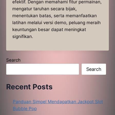
efektif. Dengan memahami fitur permainan,
mengatur taruhan secara bijak,
menentukan batas, serta memanfaatkan
latihan melalui versi demo, peluang meraih
keuntungan besar dapat meningkat
signifikan.
Search
Search
Recent Posts
Panduan Simpel Mendapatkan Jackpot Slot
Bubble Pop