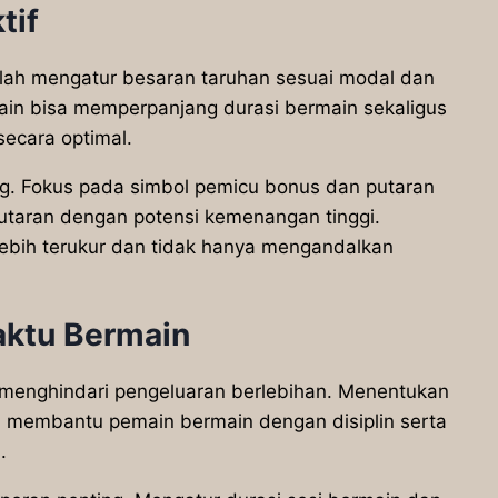
tif
lah mengatur besaran taruhan sesuai modal dan
main bisa memperpanjang durasi bermain sekaligus
ecara optimal.
g. Fokus pada simbol pemicu bonus dan putaran
taran dengan potensi kemenangan tinggi.
lebih terukur dan tidak hanya mengandalkan
aktu Bermain
 menghindari pengeluaran berlebihan. Menentukan
n membantu pemain bermain dengan disiplin serta
.