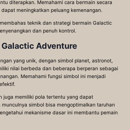
entu diterapkan. Memahami cara bermain secara
ia dapat meningkatkan peluang kemenangan.
membahas teknik dan strategi bermain Galactic
enyenangkan dan penuh kontrol.
Galactic Adventure
ungan yang unik, dengan simbol planet, astronot,
miliki nilai berbeda dan beberapa berperan sebagai
angan. Memahami fungsi simbol ini menjadi
fektif.
n juga memiliki pola tertentu yang dapat
a munculnya simbol bisa mengoptimalkan taruhan
engetahui mekanisme dasar ini membantu pemain