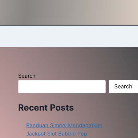
Search
Search
Recent Posts
Panduan Simpel Mendapatkan
Jackpot Slot Bubble Pop