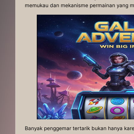
memukau dan mekanisme permainan yang me
Banyak penggemar tertarik bukan hanya karen