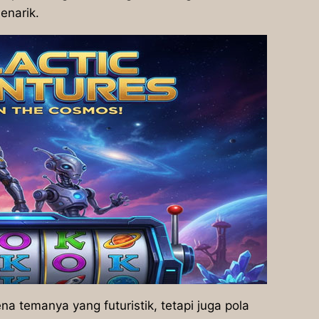
narik.
a temanya yang futuristik, tetapi juga pola