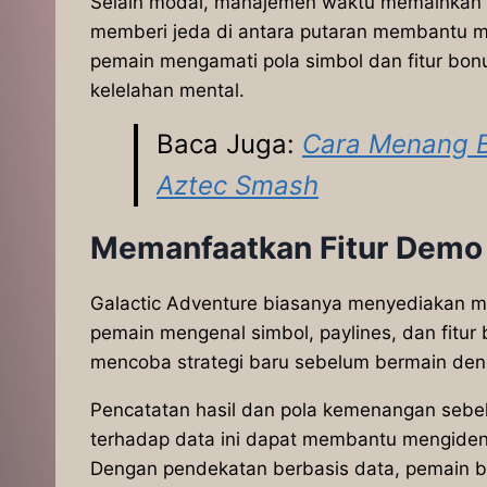
Selain modal, manajemen waktu memainkan p
memberi jeda di antara putaran membantu m
pemain mengamati pola simbol dan fitur bonu
kelelahan mental.
Baca Juga:
Cara Menang B
Aztec Smash
Memanfaatkan Fitur Demo 
Galactic Adventure biasanya menyediakan 
pemain mengenal simbol, paylines, dan fitur b
mencoba strategi baru sebelum bermain den
Pencatatan hasil dan pola kemenangan sebe
terhadap data ini dapat membantu mengident
Dengan pendekatan berbasis data, pemain b