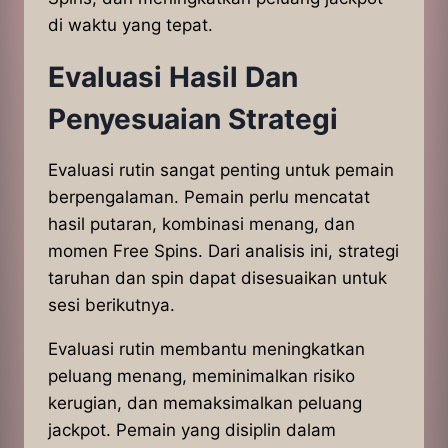
di waktu yang tepat.
Evaluasi Hasil Dan
Penyesuaian Strategi
Evaluasi rutin sangat penting untuk pemain
berpengalaman. Pemain perlu mencatat
hasil putaran, kombinasi menang, dan
momen Free Spins. Dari analisis ini, strategi
taruhan dan spin dapat disesuaikan untuk
sesi berikutnya.
Evaluasi rutin membantu meningkatkan
peluang menang, meminimalkan risiko
kerugian, dan memaksimalkan peluang
jackpot. Pemain yang disiplin dalam