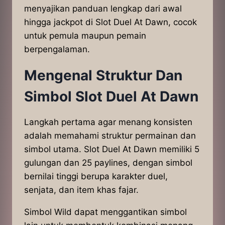
menyajikan panduan lengkap dari awal
hingga jackpot di Slot Duel At Dawn, cocok
untuk pemula maupun pemain
berpengalaman.
Mengenal Struktur Dan
Simbol Slot Duel At Dawn
Langkah pertama agar menang konsisten
adalah memahami struktur permainan dan
simbol utama. Slot Duel At Dawn memiliki 5
gulungan dan 25 paylines, dengan simbol
bernilai tinggi berupa karakter duel,
senjata, dan item khas fajar.
Simbol Wild dapat menggantikan simbol