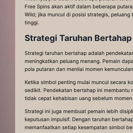
Free Spins akan aktif dalam beberapa putara
Wild; jika muncul di posisi strategis, pelu
tinggi.
Strategi Taruhan Bertaha
Strategi taruhan bertahap adalah pendekata
meningkatkan peluang menang. Pemain dapa
pola putaran dan menilai momen kemunculan 
Ketika simbol penting mulai muncul secara ko
sedikit. Pendekatan bertahap ini membantu 
tidak cepat kehabisan uang sebelum momen F
Strategi ini juga membuat pemain lebih disi
keputusan impulsif. Dengan taruhan bertaha
memanfaatkan setiap kesempatan simbol bern