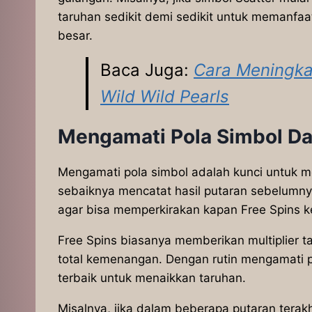
taruhan sedikit demi sedikit untuk memanfaatk
besar.
Baca Juga:
Cara Meningka
Wild Wild Pearls
Mengamati Pola Simbol Da
Mengamati pola simbol adalah kunci untuk m
sebaiknya mencatat hasil putaran sebelumny
agar bisa memperkirakan kapan Free Spins k
Free Spins biasanya memberikan multiplier 
total kemenangan. Dengan rutin mengamati
terbaik untuk menaikkan taruhan.
Misalnya, jika dalam beberapa putaran terakh