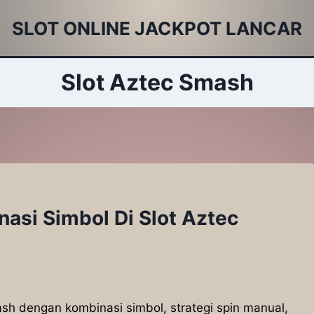
SLOT ONLINE JACKPOT LANCAR
Slot Aztec Smash
asi Simbol Di Slot Aztec
ash dengan kombinasi simbol, strategi spin manual,