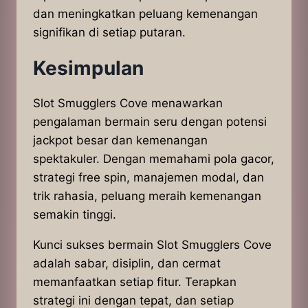
dan meningkatkan peluang kemenangan
signifikan di setiap putaran.
Kesimpulan
Slot Smugglers Cove menawarkan
pengalaman bermain seru dengan potensi
jackpot besar dan kemenangan
spektakuler. Dengan memahami pola gacor,
strategi free spin, manajemen modal, dan
trik rahasia, peluang meraih kemenangan
semakin tinggi.
Kunci sukses bermain Slot Smugglers Cove
adalah sabar, disiplin, dan cermat
memanfaatkan setiap fitur. Terapkan
strategi ini dengan tepat, dan setiap