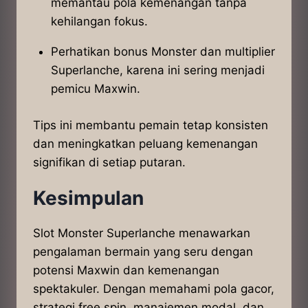
memantau pola kemenangan tanpa
kehilangan fokus.
Perhatikan bonus Monster dan multiplier
Superlanche, karena ini sering menjadi
pemicu Maxwin.
Tips ini membantu pemain tetap konsisten
dan meningkatkan peluang kemenangan
signifikan di setiap putaran.
Kesimpulan
Slot Monster Superlanche menawarkan
pengalaman bermain yang seru dengan
potensi Maxwin dan kemenangan
spektakuler. Dengan memahami pola gacor,
strategi free spin, manajemen modal, dan