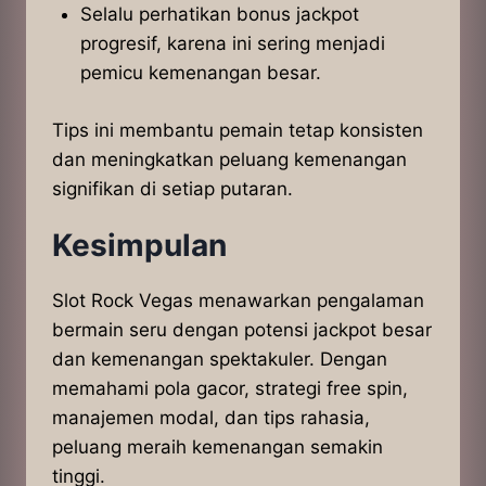
Selalu perhatikan bonus jackpot
progresif, karena ini sering menjadi
pemicu kemenangan besar.
Tips ini membantu pemain tetap konsisten
dan meningkatkan peluang kemenangan
signifikan di setiap putaran.
Kesimpulan
Slot Rock Vegas menawarkan pengalaman
bermain seru dengan potensi jackpot besar
dan kemenangan spektakuler. Dengan
memahami pola gacor, strategi free spin,
manajemen modal, dan tips rahasia,
peluang meraih kemenangan semakin
tinggi.