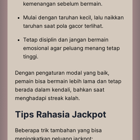
kemenangan sebelum bermain.
Mulai dengan taruhan kecil, lalu naikkan
taruhan saat pola gacor terlihat.
Tetap disiplin dan jangan bermain
emosional agar peluang menang tetap
tinggi.
Dengan pengaturan modal yang baik,
pemain bisa bermain lebih lama dan tetap
berada dalam kendali, bahkan saat
menghadapi streak kalah.
Tips Rahasia Jackpot
Beberapa trik tambahan yang bisa
meningkatkan peluang jackpot: