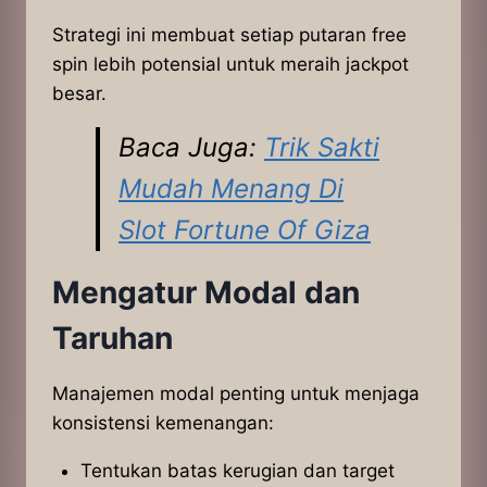
Strategi ini membuat setiap putaran free
spin lebih potensial untuk meraih jackpot
besar.
Baca Juga:
Trik Sakti
Mudah Menang Di
Slot Fortune Of Giza
Mengatur Modal dan
Taruhan
Manajemen modal penting untuk menjaga
konsistensi kemenangan:
Tentukan batas kerugian dan target