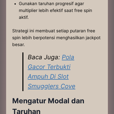
Gunakan taruhan progresif agar
multiplier lebih efektif saat free spin
aktif.
Strategi ini membuat setiap putaran free
spin lebih berpotensi menghasilkan jackpot
besar.
Baca Juga:
Pola
Gacor Terbukti
Ampuh Di Slot
Smugglers Cove
Mengatur Modal dan
Taruhan