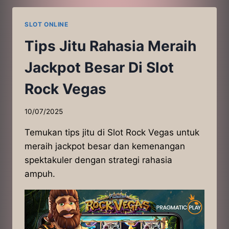
SLOT ONLINE
Tips Jitu Rahasia Meraih
Jackpot Besar Di Slot
Rock Vegas
10/07/2025
Temukan tips jitu di Slot Rock Vegas untuk
meraih jackpot besar dan kemenangan
spektakuler dengan strategi rahasia
ampuh.