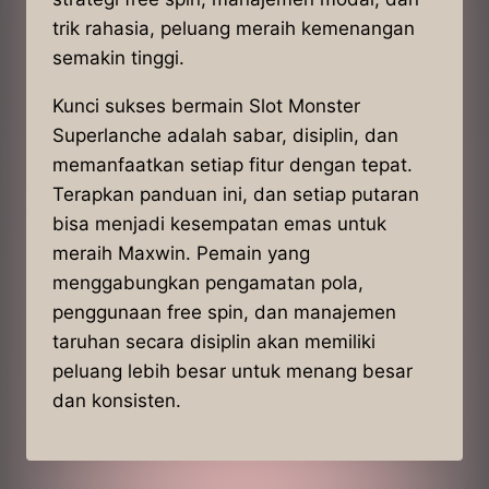
trik rahasia, peluang meraih kemenangan
semakin tinggi.
Kunci sukses bermain Slot Monster
Superlanche adalah sabar, disiplin, dan
memanfaatkan setiap fitur dengan tepat.
Terapkan panduan ini, dan setiap putaran
bisa menjadi kesempatan emas untuk
meraih Maxwin. Pemain yang
menggabungkan pengamatan pola,
penggunaan free spin, dan manajemen
taruhan secara disiplin akan memiliki
peluang lebih besar untuk menang besar
dan konsisten.