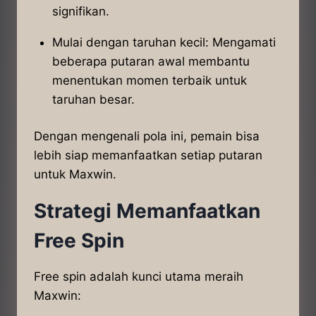
signifikan.
Mulai dengan taruhan kecil: Mengamati
beberapa putaran awal membantu
menentukan momen terbaik untuk
taruhan besar.
Dengan mengenali pola ini, pemain bisa
lebih siap memanfaatkan setiap putaran
untuk Maxwin.
Strategi Memanfaatkan
Free Spin
Free spin adalah kunci utama meraih
Maxwin: