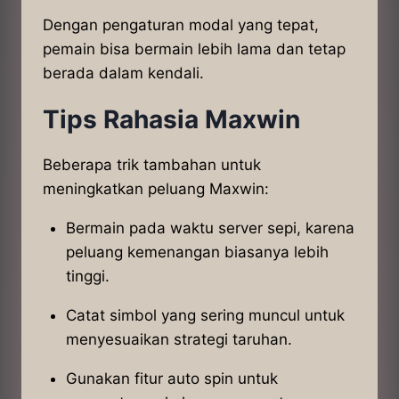
Dengan pengaturan modal yang tepat,
pemain bisa bermain lebih lama dan tetap
berada dalam kendali.
Tips Rahasia Maxwin
Beberapa trik tambahan untuk
meningkatkan peluang Maxwin:
Bermain pada waktu server sepi, karena
peluang kemenangan biasanya lebih
tinggi.
Catat simbol yang sering muncul untuk
menyesuaikan strategi taruhan.
Gunakan fitur auto spin untuk