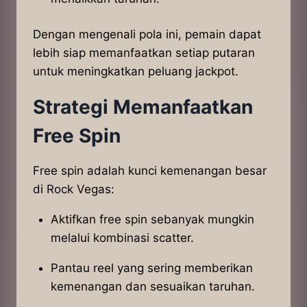
Dengan mengenali pola ini, pemain dapat
lebih siap memanfaatkan setiap putaran
untuk meningkatkan peluang jackpot.
Strategi Memanfaatkan
Free Spin
Free spin adalah kunci kemenangan besar
di Rock Vegas:
Aktifkan free spin sebanyak mungkin
melalui kombinasi scatter.
Pantau reel yang sering memberikan
kemenangan dan sesuaikan taruhan.