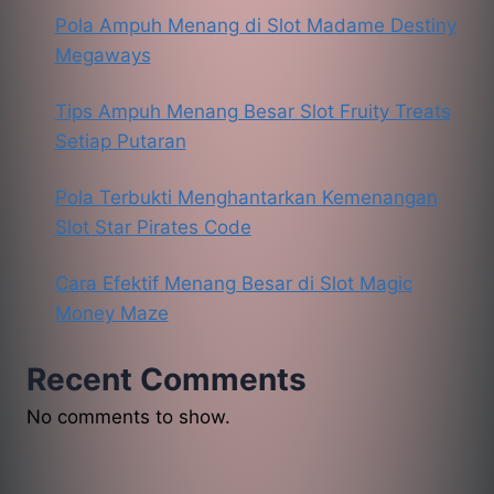
Pola Ampuh Menang di Slot Madame Destiny
Megaways
Tips Ampuh Menang Besar Slot Fruity Treats
Setiap Putaran
Pola Terbukti Menghantarkan Kemenangan
Slot Star Pirates Code
Cara Efektif Menang Besar di Slot Magic
Money Maze
Recent Comments
No comments to show.