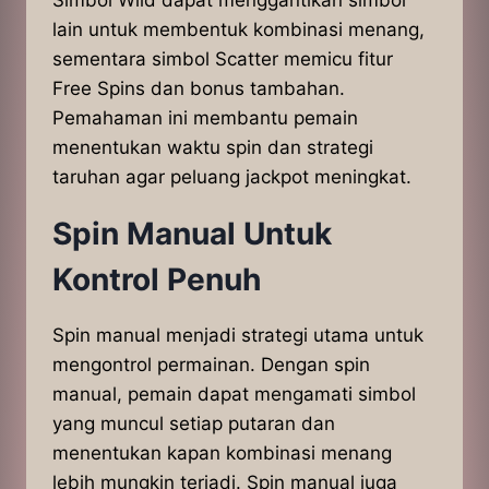
Simbol Wild dapat menggantikan simbol
lain untuk membentuk kombinasi menang,
sementara simbol Scatter memicu fitur
Free Spins dan bonus tambahan.
Pemahaman ini membantu pemain
menentukan waktu spin dan strategi
taruhan agar peluang jackpot meningkat.
Spin Manual Untuk
Kontrol Penuh
Spin manual menjadi strategi utama untuk
mengontrol permainan. Dengan spin
manual, pemain dapat mengamati simbol
yang muncul setiap putaran dan
menentukan kapan kombinasi menang
lebih mungkin terjadi. Spin manual juga