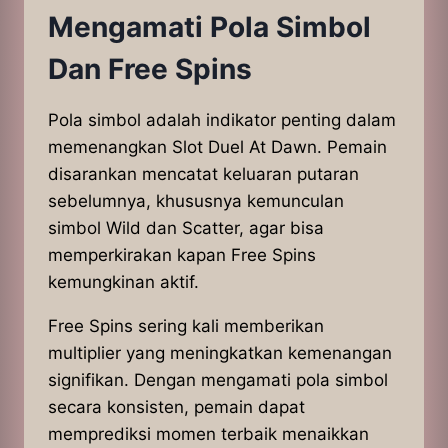
Mengamati Pola Simbol
Dan Free Spins
Pola simbol adalah indikator penting dalam
memenangkan Slot Duel At Dawn. Pemain
disarankan mencatat keluaran putaran
sebelumnya, khususnya kemunculan
simbol Wild dan Scatter, agar bisa
memperkirakan kapan Free Spins
kemungkinan aktif.
Free Spins sering kali memberikan
multiplier yang meningkatkan kemenangan
signifikan. Dengan mengamati pola simbol
secara konsisten, pemain dapat
memprediksi momen terbaik menaikkan