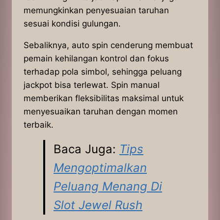
memungkinkan penyesuaian taruhan
sesuai kondisi gulungan.
Sebaliknya, auto spin cenderung membuat
pemain kehilangan kontrol dan fokus
terhadap pola simbol, sehingga peluang
jackpot bisa terlewat. Spin manual
memberikan fleksibilitas maksimal untuk
menyesuaikan taruhan dengan momen
terbaik.
Baca Juga:
Tips
Mengoptimalkan
Peluang Menang Di
Slot Jewel Rush