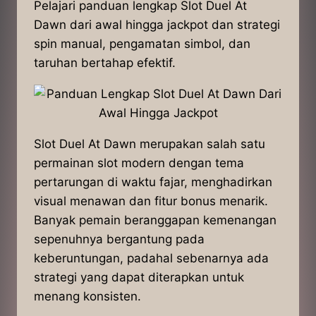
Pelajari panduan lengkap Slot Duel At
Dawn dari awal hingga jackpot dan strategi
spin manual, pengamatan simbol, dan
taruhan bertahap efektif.
Slot Duel At Dawn merupakan salah satu
permainan slot modern dengan tema
pertarungan di waktu fajar, menghadirkan
visual menawan dan fitur bonus menarik.
Banyak pemain beranggapan kemenangan
sepenuhnya bergantung pada
keberuntungan, padahal sebenarnya ada
strategi yang dapat diterapkan untuk
menang konsisten.