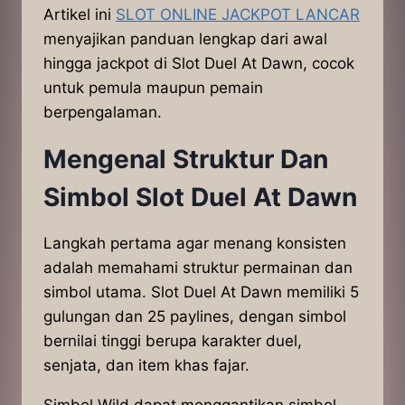
Artikel ini
SLOT ONLINE JACKPOT LANCAR
menyajikan panduan lengkap dari awal
hingga jackpot di Slot Duel At Dawn, cocok
untuk pemula maupun pemain
berpengalaman.
Mengenal Struktur Dan
Simbol Slot Duel At Dawn
Langkah pertama agar menang konsisten
adalah memahami struktur permainan dan
simbol utama. Slot Duel At Dawn memiliki 5
gulungan dan 25 paylines, dengan simbol
bernilai tinggi berupa karakter duel,
senjata, dan item khas fajar.