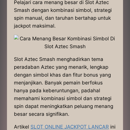
Pelajari cara menang besar di Slot Aztec
Smash dengan kombinasi simbol, strategi
spin manual, dan taruhan bertahap untuk
jackpot maksimal.
Slot Aztec Smash menghadirkan tema
peradaban Aztec yang menarik, lengkap
dengan simbol khas dan fitur bonus yang
menjanjikan. Banyak pemain berfokus
hanya pada keberuntungan, padahal
memahami kombinasi simbol dan strategi
spin dapat meningkatkan peluang menang
besar secara signifikan.
Artikel
SLOT ONLINE JACKPOT LANCAR
ini