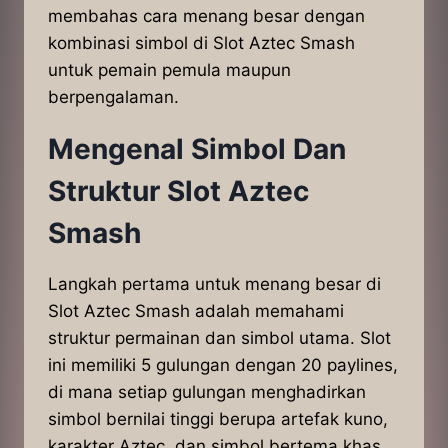
membahas cara menang besar dengan
kombinasi simbol di Slot Aztec Smash
untuk pemain pemula maupun
berpengalaman.
Mengenal Simbol Dan
Struktur Slot Aztec
Smash
Langkah pertama untuk menang besar di
Slot Aztec Smash adalah memahami
struktur permainan dan simbol utama. Slot
ini memiliki 5 gulungan dengan 20 paylines,
di mana setiap gulungan menghadirkan
simbol bernilai tinggi berupa artefak kuno,
karakter Aztec, dan simbol bertema khas