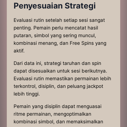
Penyesuaian Strategi
Evaluasi rutin setelah setiap sesi sangat
penting. Pemain perlu mencatat hasil
putaran, simbol yang sering muncul,
kombinasi menang, dan Free Spins yang
aktif.
Dari data ini, strategi taruhan dan spin
dapat disesuaikan untuk sesi berikutnya.
Evaluasi rutin memastikan permainan lebih
terkontrol, disiplin, dan peluang jackpot
lebih tinggi.
Pemain yang disiplin dapat menguasai
ritme permainan, mengoptimalkan
kombinasi simbol, dan memaksimalkan