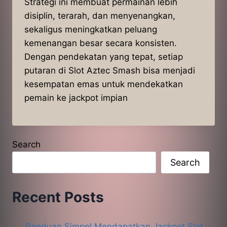
Strategi ini membuat permainan lebih
disiplin, terarah, dan menyenangkan,
sekaligus meningkatkan peluang
kemenangan besar secara konsisten.
Dengan pendekatan yang tepat, setiap
putaran di Slot Aztec Smash bisa menjadi
kesempatan emas untuk mendekatkan
pemain ke jackpot impian
Search
Search
Recent Posts
Panduan Simpel Mendapatkan Jackpot Slot