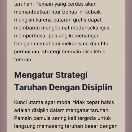
taruhan. Pemain yang cerdas akan
memanfaatkan fitur bonus ini sebaik
mungkin karena putaran gratis dapat
membantu menghemat modal sekaligus
memperbesar peluang kemenangan.
Dengan memahami mekanisme dan fitur
permainan, strategi bermain bisa lebih
terarah.
Mengatur Strategi
Taruhan Dengan Disiplin
Kunci utama agar modal tidak cepat habis
adalah disiplin dalam mengatur taruhan.
Pemain pemula sering kali tergoda untuk
langsung memasang taruhan besar dengan