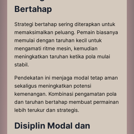
Bertahap
Strategi bertahap sering diterapkan untuk
memaksimalkan peluang. Pemain biasanya
memulai dengan taruhan kecil untuk
mengamati ritme mesin, kemudian
meningkatkan taruhan ketika pola mulai
stabil.
Pendekatan ini menjaga modal tetap aman
sekaligus meningkatkan potensi
kemenangan. Kombinasi pengamatan pola
dan taruhan bertahap membuat permainan
lebih terukur dan strategis.
Disiplin Modal dan