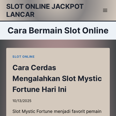
Skip
SLOT ONLINE JACKPOT
to
LANCAR
content
Cara Bermain Slot Online
SLOT ONLINE
Cara Cerdas
Mengalahkan Slot Mystic
Fortune Hari Ini
10/13/2025
Slot Mystic Fortune menjadi favorit pemain