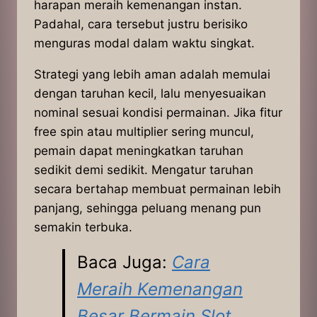
harapan meraih kemenangan instan.
Padahal, cara tersebut justru berisiko
menguras modal dalam waktu singkat.
Strategi yang lebih aman adalah memulai
dengan taruhan kecil, lalu menyesuaikan
nominal sesuai kondisi permainan. Jika fitur
free spin atau multiplier sering muncul,
pemain dapat meningkatkan taruhan
sedikit demi sedikit. Mengatur taruhan
secara bertahap membuat permainan lebih
panjang, sehingga peluang menang pun
semakin terbuka.
Baca Juga:
Cara
Meraih Kemenangan
Besar Bermain Slot