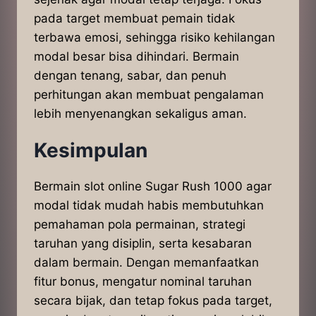
pada target membuat pemain tidak
terbawa emosi, sehingga risiko kehilangan
modal besar bisa dihindari. Bermain
dengan tenang, sabar, dan penuh
perhitungan akan membuat pengalaman
lebih menyenangkan sekaligus aman.
Kesimpulan
Bermain slot online Sugar Rush 1000 agar
modal tidak mudah habis membutuhkan
pemahaman pola permainan, strategi
taruhan yang disiplin, serta kesabaran
dalam bermain. Dengan memanfaatkan
fitur bonus, mengatur nominal taruhan
secara bijak, dan tetap fokus pada target,