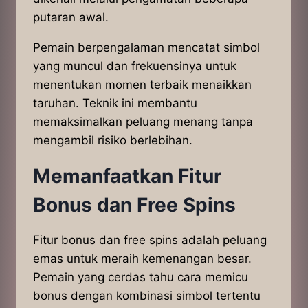
putaran awal.
Pemain berpengalaman mencatat simbol
yang muncul dan frekuensinya untuk
menentukan momen terbaik menaikkan
taruhan. Teknik ini membantu
memaksimalkan peluang menang tanpa
mengambil risiko berlebihan.
Memanfaatkan Fitur
Bonus dan Free Spins
Fitur bonus dan free spins adalah peluang
emas untuk meraih kemenangan besar.
Pemain yang cerdas tahu cara memicu
bonus dengan kombinasi simbol tertentu