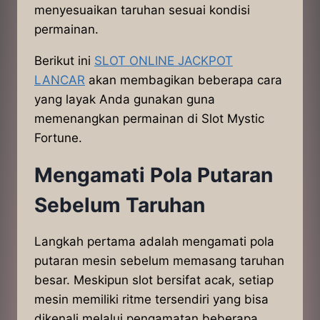
menyesuaikan taruhan sesuai kondisi
permainan.
Berikut ini
SLOT ONLINE JACKPOT
LANCAR
akan membagikan beberapa cara
yang layak Anda gunakan guna
memenangkan permainan di Slot Mystic
Fortune.
Mengamati Pola Putaran
Sebelum Taruhan
Langkah pertama adalah mengamati pola
putaran mesin sebelum memasang taruhan
besar. Meskipun slot bersifat acak, setiap
mesin memiliki ritme tersendiri yang bisa
dikenali melalui pengamatan beberapa