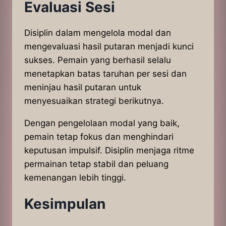
Evaluasi Sesi
Disiplin dalam mengelola modal dan
mengevaluasi hasil putaran menjadi kunci
sukses. Pemain yang berhasil selalu
menetapkan batas taruhan per sesi dan
meninjau hasil putaran untuk
menyesuaikan strategi berikutnya.
Dengan pengelolaan modal yang baik,
pemain tetap fokus dan menghindari
keputusan impulsif. Disiplin menjaga ritme
permainan tetap stabil dan peluang
kemenangan lebih tinggi.
Kesimpulan