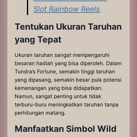
Slot Rainbow Reels
Tentukan Ukuran Taruhan
yang Tepat
Ukuran taruhan sangat mempengaruhi
besaran hadiah yang bisa diperoleh. Dalam
Tundra’s Fortune, semakin tinggi taruhan
yang dipasang, semakin besar pula potensi
kemenangan yang bisa didapatkan.
Namun, sangat penting untuk tidak
terburu-buru meningkatkan taruhan tanpa
perhitungan matang.
Manfaatkan Simbol Wild