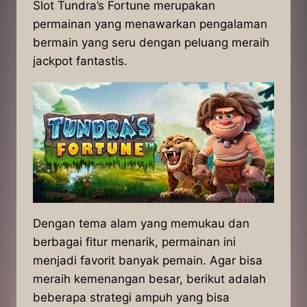
Slot Tundra’s Fortune merupakan
permainan yang menawarkan pengalaman
bermain yang seru dengan peluang meraih
jackpot fantastis.
Dengan tema alam yang memukau dan
berbagai fitur menarik, permainan ini
menjadi favorit banyak pemain. Agar bisa
meraih kemenangan besar, berikut adalah
beberapa strategi ampuh yang bisa