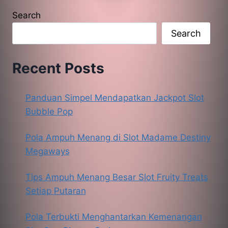
Search
Search
Recent Posts
Panduan Simpel Mendapatkan Jackpot Slot
Bubble Pop
Pola Ampuh Menang di Slot Madame Destiny
Megaways
Tips Ampuh Menang Besar Slot Fruity Treats
Setiap Putaran
Pola Terbukti Menghantarkan Kemenangan