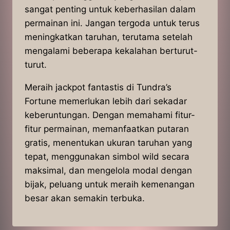
sangat penting untuk keberhasilan dalam
permainan ini. Jangan tergoda untuk terus
meningkatkan taruhan, terutama setelah
mengalami beberapa kekalahan berturut-
turut.
Meraih jackpot fantastis di Tundra’s
Fortune memerlukan lebih dari sekadar
keberuntungan. Dengan memahami fitur-
fitur permainan, memanfaatkan putaran
gratis, menentukan ukuran taruhan yang
tepat, menggunakan simbol wild secara
maksimal, dan mengelola modal dengan
bijak, peluang untuk meraih kemenangan
besar akan semakin terbuka.