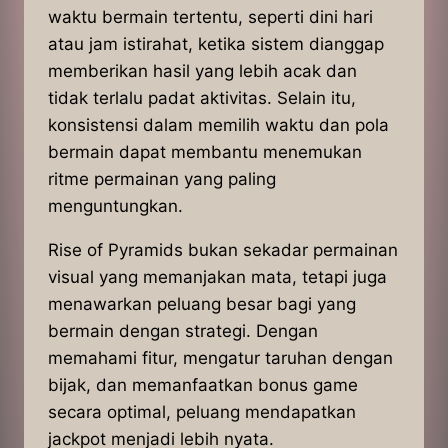
waktu bermain tertentu, seperti dini hari
atau jam istirahat, ketika sistem dianggap
memberikan hasil yang lebih acak dan
tidak terlalu padat aktivitas. Selain itu,
konsistensi dalam memilih waktu dan pola
bermain dapat membantu menemukan
ritme permainan yang paling
menguntungkan.
Rise of Pyramids bukan sekadar permainan
visual yang memanjakan mata, tetapi juga
menawarkan peluang besar bagi yang
bermain dengan strategi. Dengan
memahami fitur, mengatur taruhan dengan
bijak, dan memanfaatkan bonus game
secara optimal, peluang mendapatkan
jackpot menjadi lebih nyata.