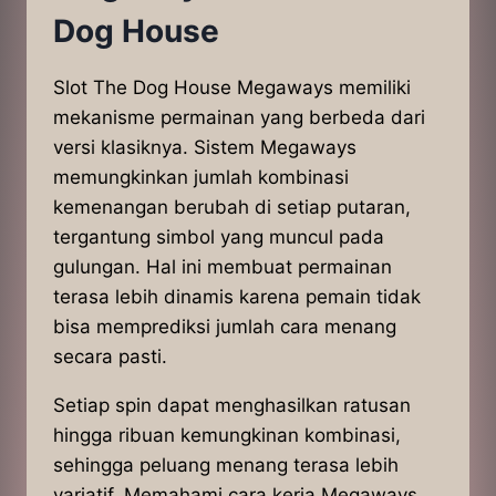
Dog House
Slot The Dog House Megaways memiliki
mekanisme permainan yang berbeda dari
versi klasiknya. Sistem Megaways
memungkinkan jumlah kombinasi
kemenangan berubah di setiap putaran,
tergantung simbol yang muncul pada
gulungan. Hal ini membuat permainan
terasa lebih dinamis karena pemain tidak
bisa memprediksi jumlah cara menang
secara pasti.
Setiap spin dapat menghasilkan ratusan
hingga ribuan kemungkinan kombinasi,
sehingga peluang menang terasa lebih
variatif. Memahami cara kerja Megaways