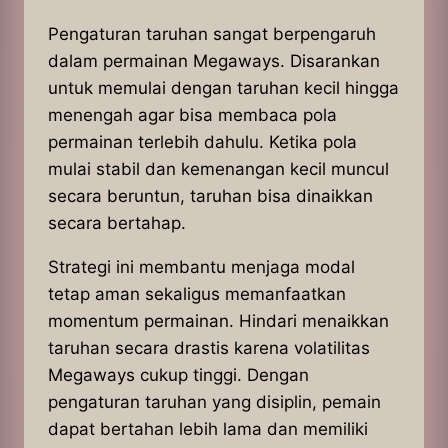
Pengaturan taruhan sangat berpengaruh
dalam permainan Megaways. Disarankan
untuk memulai dengan taruhan kecil hingga
menengah agar bisa membaca pola
permainan terlebih dahulu. Ketika pola
mulai stabil dan kemenangan kecil muncul
secara beruntun, taruhan bisa dinaikkan
secara bertahap.
Strategi ini membantu menjaga modal
tetap aman sekaligus memanfaatkan
momentum permainan. Hindari menaikkan
taruhan secara drastis karena volatilitas
Megaways cukup tinggi. Dengan
pengaturan taruhan yang disiplin, pemain
dapat bertahan lebih lama dan memiliki