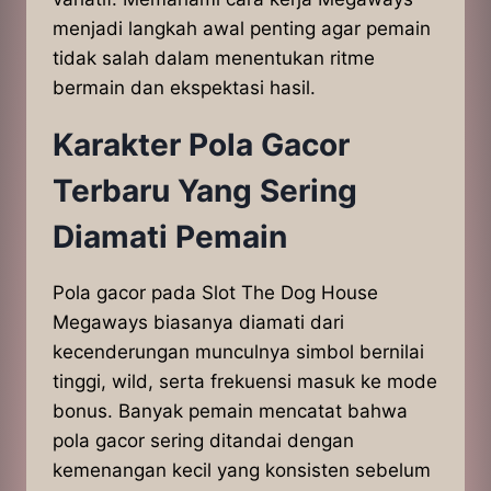
menjadi langkah awal penting agar pemain
tidak salah dalam menentukan ritme
bermain dan ekspektasi hasil.
Karakter Pola Gacor
Terbaru Yang Sering
Diamati Pemain
Pola gacor pada Slot The Dog House
Megaways biasanya diamati dari
kecenderungan munculnya simbol bernilai
tinggi, wild, serta frekuensi masuk ke mode
bonus. Banyak pemain mencatat bahwa
pola gacor sering ditandai dengan
kemenangan kecil yang konsisten sebelum