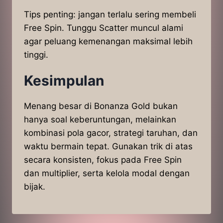
Tips penting: jangan terlalu sering membeli
Free Spin. Tunggu Scatter muncul alami
agar peluang kemenangan maksimal lebih
tinggi.
Kesimpulan
Menang besar di Bonanza Gold bukan
hanya soal keberuntungan, melainkan
kombinasi pola gacor, strategi taruhan, dan
waktu bermain tepat. Gunakan trik di atas
secara konsisten, fokus pada Free Spin
dan multiplier, serta kelola modal dengan
bijak.