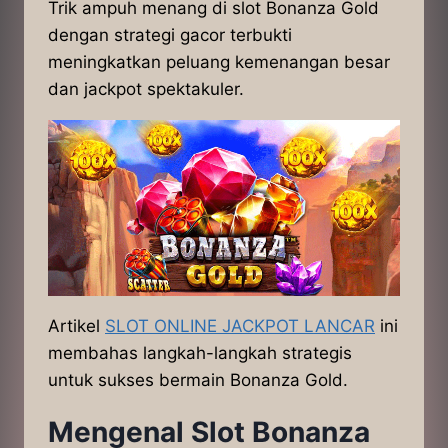
Trik ampuh menang di slot Bonanza Gold
dengan strategi gacor terbukti
meningkatkan peluang kemenangan besar
dan jackpot spektakuler.
Artikel
SLOT ONLINE JACKPOT LANCAR
ini
membahas langkah-langkah strategis
untuk sukses bermain Bonanza Gold.
Mengenal Slot Bonanza