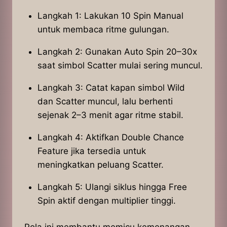
Langkah 1: Lakukan 10 Spin Manual
untuk membaca ritme gulungan.
Langkah 2: Gunakan Auto Spin 20–30x
saat simbol Scatter mulai sering muncul.
Langkah 3: Catat kapan simbol Wild
dan Scatter muncul, lalu berhenti
sejenak 2–3 menit agar ritme stabil.
Langkah 4: Aktifkan Double Chance
Feature jika tersedia untuk
meningkatkan peluang Scatter.
Langkah 5: Ulangi siklus hingga Free
Spin aktif dengan multiplier tinggi.