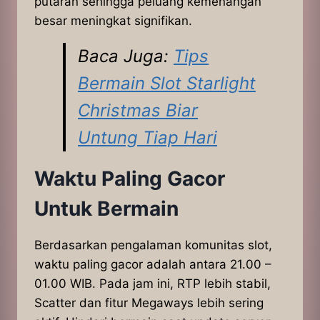
putaran sehingga peluang kemenangan
besar meningkat signifikan.
Baca Juga:
Tips
Bermain Slot Starlight
Christmas Biar
Untung Tiap Hari
Waktu Paling Gacor
Untuk Bermain
Berdasarkan pengalaman komunitas slot,
waktu paling gacor adalah antara 21.00 –
01.00 WIB. Pada jam ini, RTP lebih stabil,
Scatter dan fitur Megaways lebih sering