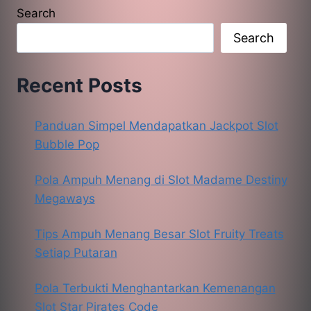
Search
Search
Recent Posts
Panduan Simpel Mendapatkan Jackpot Slot
Bubble Pop
Pola Ampuh Menang di Slot Madame Destiny
Megaways
Tips Ampuh Menang Besar Slot Fruity Treats
Setiap Putaran
Pola Terbukti Menghantarkan Kemenangan
Slot Star Pirates Code