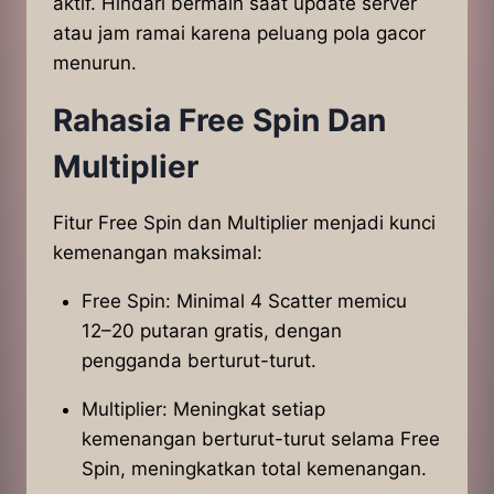
aktif. Hindari bermain saat update server
atau jam ramai karena peluang pola gacor
menurun.
Rahasia Free Spin Dan
Multiplier
Fitur Free Spin dan Multiplier menjadi kunci
kemenangan maksimal:
Free Spin: Minimal 4 Scatter memicu
12–20 putaran gratis, dengan
pengganda berturut-turut.
Multiplier: Meningkat setiap
kemenangan berturut-turut selama Free
Spin, meningkatkan total kemenangan.