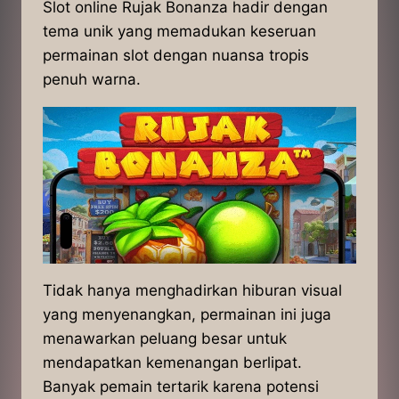
Slot online Rujak Bonanza hadir dengan
tema unik yang memadukan keseruan
permainan slot dengan nuansa tropis
penuh warna.
Tidak hanya menghadirkan hiburan visual
yang menyenangkan, permainan ini juga
menawarkan peluang besar untuk
mendapatkan kemenangan berlipat.
Banyak pemain tertarik karena potensi