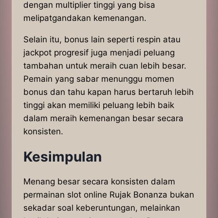
dengan multiplier tinggi yang bisa
melipatgandakan kemenangan.
Selain itu, bonus lain seperti respin atau
jackpot progresif juga menjadi peluang
tambahan untuk meraih cuan lebih besar.
Pemain yang sabar menunggu momen
bonus dan tahu kapan harus bertaruh lebih
tinggi akan memiliki peluang lebih baik
dalam meraih kemenangan besar secara
konsisten.
Kesimpulan
Menang besar secara konsisten dalam
permainan slot online Rujak Bonanza bukan
sekadar soal keberuntungan, melainkan