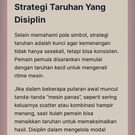
Strategi Taruhan Yang
Disiplin
Selain memahami pola simbol, strategi
taruhan adalah kunci agar kemenangan
tidak hanya sesekali, tetapi bisa konsisten.
Pemain pemula disarankan memulai
dengan taruhan kecil untuk mengenali
ritme mesin.
Jika dalam beberapa putaran awal muncul
tanda-tanda “mesin panas”, seperti sering
keluarnya scatter atau kombinasi hampir
menang, saat itulah pemain bisa
menaikkan taruhan untuk memaksimalkan
hasil. Disiplin dalam mengelola modal