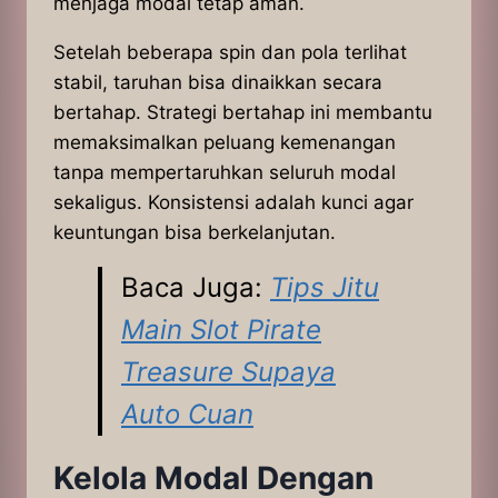
menjaga modal tetap aman.
Setelah beberapa spin dan pola terlihat
stabil, taruhan bisa dinaikkan secara
bertahap. Strategi bertahap ini membantu
memaksimalkan peluang kemenangan
tanpa mempertaruhkan seluruh modal
sekaligus. Konsistensi adalah kunci agar
keuntungan bisa berkelanjutan.
Baca Juga:
Tips Jitu
Main Slot Pirate
Treasure Supaya
Auto Cuan
Kelola Modal Dengan