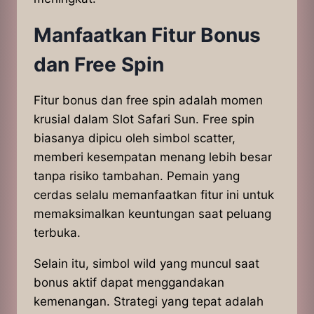
Manfaatkan Fitur Bonus
dan Free Spin
Fitur bonus dan free spin adalah momen
krusial dalam Slot Safari Sun. Free spin
biasanya dipicu oleh simbol scatter,
memberi kesempatan menang lebih besar
tanpa risiko tambahan. Pemain yang
cerdas selalu memanfaatkan fitur ini untuk
memaksimalkan keuntungan saat peluang
terbuka.
Selain itu, simbol wild yang muncul saat
bonus aktif dapat menggandakan
kemenangan. Strategi yang tepat adalah