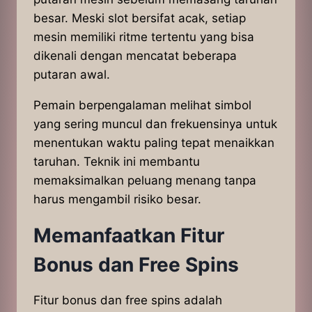
besar. Meski slot bersifat acak, setiap
mesin memiliki ritme tertentu yang bisa
dikenali dengan mencatat beberapa
putaran awal.
Pemain berpengalaman melihat simbol
yang sering muncul dan frekuensinya untuk
menentukan waktu paling tepat menaikkan
taruhan. Teknik ini membantu
memaksimalkan peluang menang tanpa
harus mengambil risiko besar.
Memanfaatkan Fitur
Bonus dan Free Spins
Fitur bonus dan free spins adalah