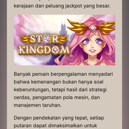
kerajaan dan peluang jackpot yang besar.
Banyak pemain berpengalaman menyadari
bahwa kemenangan bukan hanya soal
keberuntungan, tetapi hasil dari strategi
cerdas, pengamatan pola mesin, dan
manajemen taruhan.
Dengan pendekatan yang tepat, setiap
putaran dapat dimaksimalkan untuk