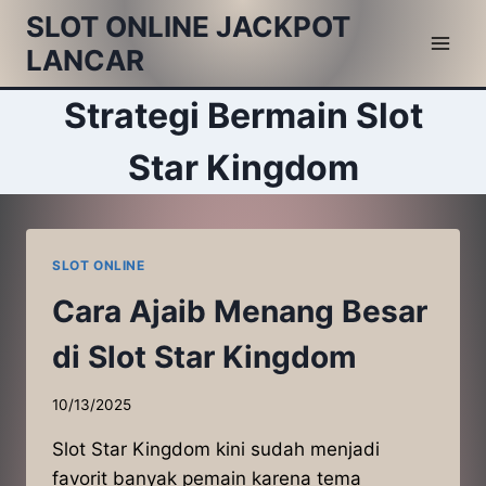
Skip
SLOT ONLINE JACKPOT
to
LANCAR
content
Strategi Bermain Slot
Star Kingdom
SLOT ONLINE
Cara Ajaib Menang Besar
di Slot Star Kingdom
10/13/2025
Slot Star Kingdom kini sudah menjadi
favorit banyak pemain karena tema