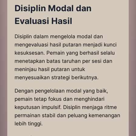
Disiplin Modal dan
Evaluasi Hasil
Disiplin dalam mengelola modal dan
mengevaluasi hasil putaran menjadi kunci
kesuksesan. Pemain yang berhasil selalu
menetapkan batas taruhan per sesi dan
meninjau hasil putaran untuk
menyesuaikan strategi berikutnya.
Dengan pengelolaan modal yang baik,
pemain tetap fokus dan menghindari
keputusan impulsif. Disiplin menjaga ritme
permainan stabil dan peluang kemenangan
lebih tinggi.