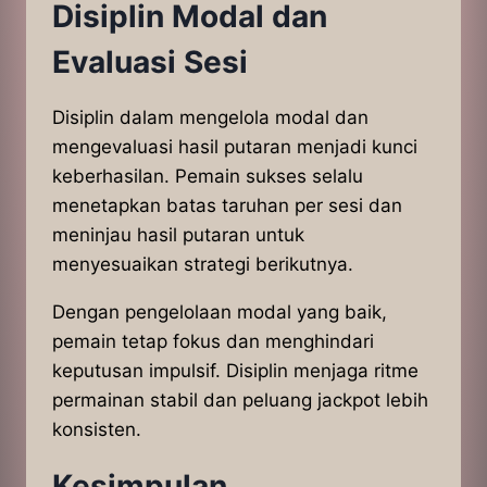
Disiplin Modal dan
Evaluasi Sesi
Disiplin dalam mengelola modal dan
mengevaluasi hasil putaran menjadi kunci
keberhasilan. Pemain sukses selalu
menetapkan batas taruhan per sesi dan
meninjau hasil putaran untuk
menyesuaikan strategi berikutnya.
Dengan pengelolaan modal yang baik,
pemain tetap fokus dan menghindari
keputusan impulsif. Disiplin menjaga ritme
permainan stabil dan peluang jackpot lebih
konsisten.
Kesimpulan