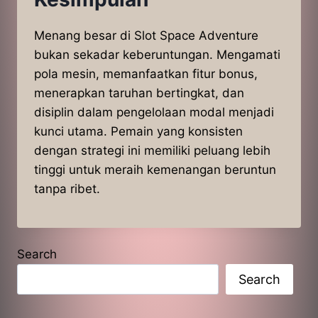
Menang besar di Slot Space Adventure
bukan sekadar keberuntungan. Mengamati
pola mesin, memanfaatkan fitur bonus,
menerapkan taruhan bertingkat, dan
disiplin dalam pengelolaan modal menjadi
kunci utama. Pemain yang konsisten
dengan strategi ini memiliki peluang lebih
tinggi untuk meraih kemenangan beruntun
tanpa ribet.
Search
Search