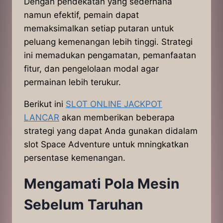
Dengan pendekatan yang sederhana
namun efektif, pemain dapat
memaksimalkan setiap putaran untuk
peluang kemenangan lebih tinggi. Strategi
ini memadukan pengamatan, pemanfaatan
fitur, dan pengelolaan modal agar
permainan lebih terukur.
Berikut ini
SLOT ONLINE JACKPOT
LANCAR
akan memberikan beberapa
strategi yang dapat Anda gunakan didalam
slot Space Adventure untuk mningkatkan
persentase kemenangan.
Mengamati Pola Mesin
Sebelum Taruhan