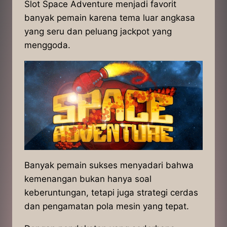
Slot Space Adventure menjadi favorit
banyak pemain karena tema luar angkasa
yang seru dan peluang jackpot yang
menggoda.
Banyak pemain sukses menyadari bahwa
kemenangan bukan hanya soal
keberuntungan, tetapi juga strategi cerdas
dan pengamatan pola mesin yang tepat.